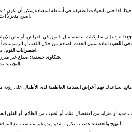
يدًا، لذا حتى التحولات الطفيفة في أنماطه المعتادة يمكن أن تكون ذات
أصبح منعزلاً اجتماعيًا، أو طفل هادئ عادة ما يعاني من نوبات انفعالية متكررة وشديدة.
جع:
 في اللعب:
صعوبة في النوم، كوابيس متكررة، أو خوف جديد من النوم بمفرده.
اضطرابات النوم:
صداع غير مبرر، آلام في المعدة، أو آلام جسدية أخرى ليس لها سبب طبي واضح.
شكاوى جسدية:
تجنب الأشخاص أو الأماكن أو الأنشطة التي تذكرهم بالحدث الصادم.
التجنب:
هائج. يساعدك فهم
أعراض الصدمة العاطفية لدى الأطفال
على رؤية ما 
غضب متكرر وشديد يبدو غير متناسب مع الموقف. غالبًا ما يكون هذا استجابة وقائية تخفي مشاعر الخوف والعجز.
التهيج والغضب: