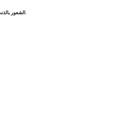
قد يلوم الأطفال أنفسهم خطأً على الحدث الصادم، معتقدين أنهم فعلوا شيئًا ليتسببوا فيه أو كان بإمكانهم فعل شيء لإيقافه.
الشعور بالذنب