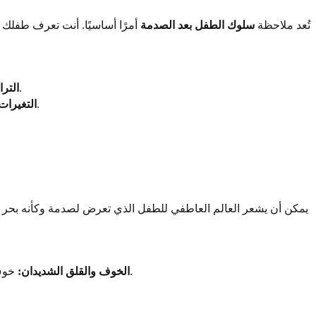
تُعد ملاحظة
سلوك الطفل بعد الصدمة
أمرًا أساسيًا. أنت تعرف طفلك ج
العودة إلى سلوكيات سابقة، مثل التبول في الفراش، أو مص الإبهام، أو استخدام "كلام الأطفال" بعد أن تجاوزوا تلك المرحلة بالفعل.
الترا
إعادة تمثيل الحدث الصادم من خلال اللعب أو الرسومات أو القصص. قد يبدو لعبهم أكثر عدوانية أو متكررًا بشكل غير عادي.
التغيرات
يمكن أن يشعر العالم العاطفي للطفل الذي تعرض لصدمة وكأنه بحر 
خوف جديد أو متزايد من الانفصال عنك، أو الخوف من الظلام، أو القلق العام بشأن السلامة. قد يبدون متوترين أو سريعي الانفعال باستمرار.
الخوف والقلق الشديدان: