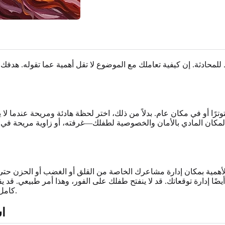
محادثة. إن كيفية تعاملك مع الموضوع لا تقل أهمية عما تقوله. هدفك ه
ًا أو في مكان عام. بدلاً من ذلك، اختر لحظة هادئة ومريحة عندما لا يت
مكان المادي بالأمان والخصوصية لطفلك—غرفته، أو زاوية مريحة في غرف
الأهمية بمكان إدارة مشاعرك الخاصة من القلق أو الغضب أو الحزن حت
أيضًا إدارة توقعاتك. قد لا ينفتح طفلك على الفور، وهذا أمر طبيعي. قد
كامل؛ بل هو فتح الباب للتواصل وإعلامهم بأنك موجود لهم، مهما كان الأمر.
اس