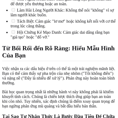
để được yêu thương hoặc an toàn.
Làm Hài Lòng Người Khác: Không thể nói "không" vì sợ
làm người khác buồn.
Tách Biệt: Cảm giác "lơ mơ" hoặc không kết nối với cơ thể
trong lúc căng thẳng.
Hội Chứng Kẻ Mạo Danh: Cảm giác dai dẳng rằng bạn
"giả tạo" hoặc "đổ vỡ."
Từ Bối Rối đến Rõ Ràng: Hiểu Mẫu Hình
Của Bạn
Việc nhận ra các dấu hiệu ở trên có thể là một trải nghiệm mãnh liệt.
Bạn có thể cảm thấy sự pha trộn của nhẹ nhõm ("Tôi không điên")
và nặng nề ("Đây là nhiều để xử lý"). Phản ứng này hoàn toàn bình
thường.
Bài học quan trọng nhất là những hành vi này không phải là khiếm
khuyết tính cách. Chúng là chiến lược thích ứng giúp bạn an toàn
khi còn nhỏ. Tuy nhiên, xác định chúng là điểm xoay quan trọng để
bạn ngừng phản ứng mù quáng và bắt đầu hiểu bản thân.
Tại Sao Tự Nhận Thức Là Bước Đầu Tiên Để Chữa