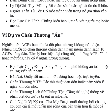
Lạm Dụng Chất: Rượu hoặc ma túy được sử dụng trong nhà.
Ly Dị/Chia Tay: Mất người chăm sóc hoặc sự bất ổn do li hôn.
Người Thân Tù Tội: Có một thành viên trong hộ gia đình vào
tù.
Bạo Lực Gia Đình: Chứng kiến bạo lực đối với người mẹ hoặc
mẹ kế.
Ví Dụ về Chấn Thương "Ẩn"
Nghiên cứu ACEs ban đầu là đột phá, nhưng không toàn diện.
Nhiều người có chấn thương chính đáng nằm ngoài danh sách 10
ACEs hàng đầu. Tâm lý học hiện đại công nhận những ACEs "ẩn"
hoặc mở rộng này có ý nghĩa tương đương.
Bạo Lực Cộng Đồng: Sống ở một khu phố không an toàn hoặc
chứng kiến tội phạm.
Bắt Nạt: Quấy rối mãn tính ở trường học hoặc trực tuyến.
Chấn Thương Y Tế: Các thủ thuật đau đớn hoặc nằm viện lâu
ngày khi còn nhỏ.
Chấn Thương Lịch Sử/Chủng Tộc: Căng thẳng hệ thống về
phân biệt đối xử và bị gạt ra ngoài lề.
Chủ Nghĩa Vị Kỷ của Cha Mẹ: Được nuôi dưỡng bởi cha mẹ
coi con cái là một phần mở rộng của bản thân hơn là một cá
nhân.