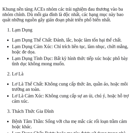
Khung nền tảng ACEs nhóm các trải nghiệm đau thương vào ba
nhóm chính. Dù mỗi gia đình là độc nhất, các hạng mục này bao
quát những nguồn gây gián đoạn phát triển phổ biến nhất.
Lạm Dụng
Lạm Dụng Thể Chất: Đánh, lắc, hoặc làm tổn hại thể chất.
Lạm Dụng Cảm Xúc: Chỉ trích liên tục, làm nhục, chửi mắng,
hoặc đe dọa.
Lạm Dụng Tình Dục: Bất kỳ hình thức tiếp xúc hoặc phô bày
tình dục không mong muốn.
Lơ Là
Lơ Là Thể Chất: Không cung cấp thức ăn, quần áo, hoặc môi
trường an toàn.
Lơ Là Cảm Xúc: Không cung cấp sự an ủi, chú ý, hoặc hỗ trợ
cảm xúc.
Thách Thức Gia Đình
Bệnh Tâm Thần: Sống với cha mẹ mắc các rối loạn trầm cảm
hoặc khác.