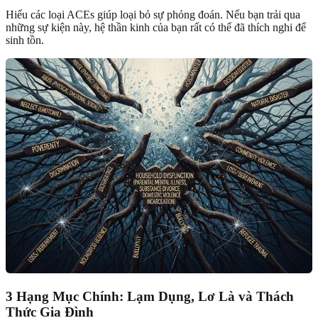
Hiểu các loại ACEs giúp loại bỏ sự phỏng đoán. Nếu bạn trải qua
những sự kiện này, hệ thần kinh của bạn rất có thể đã thích nghi để
sinh tồn.
3 Hạng Mục Chính: Lạm Dụng, Lơ Là và Thách
Thức Gia Đình