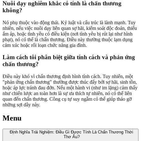
Nuôi dạy nghiêm khắc có tính là chấn thương
không?
Nó phụ thuộc vào động thái. Kỷ luật và cấu trúc là lành mạnh. Tuy
nhiên, nếu việc nuôi dạy liên quan sợ hãi, kiểm soát độc đoán, thiếu
ấm áp, hoặc tình yêu có điều kiện (nơi tình yêu bị rút lại như hình
phạt), nó có thể là chấn thương. Điều này thường thuộc lạm dụng
cảm xúc hoặc rối loạn chức năng gia đình.
Làm cách tôi phân biệt giữa tính cách và phản ứng
chấn thương?
Điều này khó vì chấn thương định hình tính cách. Tuy nhiên, một
"phản ứng chấn thương" thường được thúc đẩy bởi sợ hãi, sinh tồn,
hoặc áp lực tránh đau đớn. Nếu một hành vi (như im lặng) cảm thấy
như chiến lược an toàn hơn là sự ưa thích tự nhiên, nó có thể liên
quan đến chấn thương. Công cụ tự suy ngẫm có thể giúp tháo gỡ
những sợi dây này.
Menu
Định Nghĩa Trải Nghiệm: Điều Gì Được Tính Là Chấn Thương Thời
Thơ Ấu?