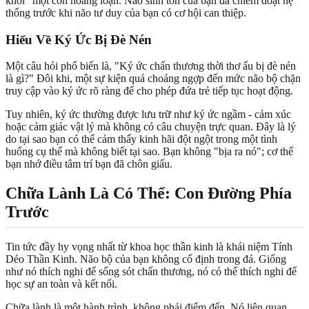
khỏi" một cơn hoảng loạn. Não sinh tồn của bạn đã chiếm đoạt hệ
thống trước khi não tư duy của bạn có cơ hội can thiệp.
Hiểu Về Ký Ức Bị Đè Nén
Một câu hỏi phổ biến là, "Ký ức chấn thương thời thơ ấu bị đè nén
là gì?" Đôi khi, một sự kiện quá choáng ngợp đến mức não bộ chặn
truy cập vào ký ức rõ ràng để cho phép đứa trẻ tiếp tục hoạt động.
Tuy nhiên, ký ức thường được lưu trữ như ký ức ngầm - cảm xúc
hoặc cảm giác vật lý mà không có câu chuyện trực quan. Đây là lý
do tại sao bạn có thể cảm thấy kinh hãi đột ngột trong một tình
huống cụ thể mà không biết tại sao. Bạn không "bịa ra nó"; cơ thể
bạn nhớ điều tâm trí bạn đã chôn giấu.
Chữa Lành Là Có Thể: Con Đường Phía
Trước
Tin tức đầy hy vọng nhất từ khoa học thần kinh là khái niệm Tính
Dẻo Thần Kinh. Não bộ của bạn không cố định trong đá. Giống
như nó thích nghi để sống sót chấn thương, nó có thể thích nghi để
học sự an toàn và kết nối.
Chữa lành là một hành trình, không phải điểm đến. Nó liên quan