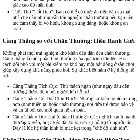
giác cao độ mãn tính.
Tuổi Thơ "Tốt Đẹp": Bạn có thể có thức ăn trên bàn và mái
nhà che đầu nhưng vẫn trải nghiệm chấn thương nếu bạn liên
tục cảm thấy bị vô hình, không xứng đáng, hoặc không an
toàn.
Căng Thẳng so với Chấn Thương: Hiểu Ranh Giới
Không phải mọi trải nghiệm khó khăn đều dẫn đến chấn thương.
Căng thẳng là một phần bình thường của quá trình lớn lên. Học
cách đối phó với một bài kiểm tra khó hay một bất đồng ở sân chơi
giúp xây dựng khả năng phục hồi. Sự khác biệt nằm ở hệ thống hỗ
trợ.
Căng Thẳng Tích Cực: Thử thách ngắn (như ngày đầu đến
trường) được đệm bởi người lớn hỗ trợ.
Căng Thẳng Có Thể Chịu Được: Những sự kiện nghiêm trọng
hơn (như thiên tai hoặc chấn thương) nơi đứa trẻ được bảo vệ
và an ủi bởi các mối quan hệ an toàn.
Căng Thẳng Độc Hại (Chấn Thương): Các nghịch cảnh mạnh,
thường xuyên, hoặc kéo dài
không đủ
sự hỗ trợ từ người lớn.
Đây là lúc hệ thần kinh bị mắc kẹt trong "chế độ sinh tồn".