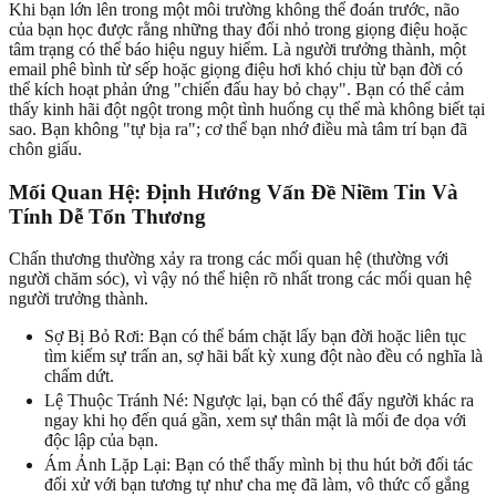
Khi bạn lớn lên trong một môi trường không thể đoán trước, não
của bạn học được rằng những thay đổi nhỏ trong giọng điệu hoặc
tâm trạng có thể báo hiệu nguy hiểm. Là người trưởng thành, một
email phê bình từ sếp hoặc giọng điệu hơi khó chịu từ bạn đời có
thể kích hoạt phản ứng "chiến đấu hay bỏ chạy". Bạn có thể cảm
thấy kinh hãi đột ngột trong một tình huống cụ thể mà không biết tại
sao. Bạn không "tự bịa ra"; cơ thể bạn nhớ điều mà tâm trí bạn đã
chôn giấu.
Mối Quan Hệ: Định Hướng Vấn Đề Niềm Tin Và
Tính Dễ Tổn Thương
Chấn thương thường xảy ra trong các mối quan hệ (thường với
người chăm sóc), vì vậy nó thể hiện rõ nhất trong các mối quan hệ
người trưởng thành.
Sợ Bị Bỏ Rơi: Bạn có thể bám chặt lấy bạn đời hoặc liên tục
tìm kiếm sự trấn an, sợ hãi bất kỳ xung đột nào đều có nghĩa là
chấm dứt.
Lệ Thuộc Tránh Né: Ngược lại, bạn có thể đẩy người khác ra
ngay khi họ đến quá gần, xem sự thân mật là mối đe dọa với
độc lập của bạn.
Ám Ảnh Lặp Lại: Bạn có thể thấy mình bị thu hút bởi đối tác
đối xử với bạn tương tự như cha mẹ đã làm, vô thức cố gắng