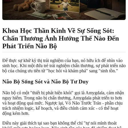
Khoa Học Thần Kinh Về Sự Sống Sót:
Chấn Thương Ảnh Hưởng Thế Nào Đến
Phát Triển Não Bộ
Để thực sự khử kỳ thị trải nghiệm của bạn, nó hữu ích để nhìn vào
sinh học. Khi một đứa trẻ trải nghiệm chấn thương, sự phát triển não
bộ của chúng ưu tiên từ "học hỏi và khám phá" sang "sinh tồn."
Não Bộ Sống Sót và Não Bộ Tư Duy
Não bộ có một "thiết bị phát hiện khói" gọi là Amygdala, cảm nhận
nguy hiểm. Trong não bị chấn thương, Amygdala phát triển to hơn
và hoạt động quá mức. Ngược lại, Vỏ Não Trước Trán - phần chịu
trách nhiệm logic, kế hoạch, và điều chỉnh cảm xúc - có thể hoạt
động kém hơn.
Điều này giải thích tại sao bạn không thể chỉ "tự nói mình thoát