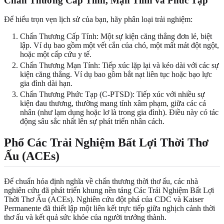
Chấn Thương Cấp Tính, Mạn Tính và Phức Tạp
Để hiểu trọn vẹn lịch sử của bạn, hãy phân loại trải nghiệm:
Chấn Thương Cấp Tính: Một sự kiện căng thẳng đơn lẻ, biệt
lập. Ví dụ bao gồm một vết cắn của chó, một mất mát đột ngột,
hoặc một cấp cứu y tế.
Chấn Thương Mạn Tính: Tiếp xúc lặp lại và kéo dài với các sự
kiện căng thẳng. Ví dụ bao gồm bắt nạt liên tục hoặc bạo lực
gia đình dài hạn.
Chấn Thương Phức Tạp (C-PTSD): Tiếp xúc với nhiều sự
kiện đau thương, thường mang tính xâm phạm, giữa các cá
nhân (như lạm dụng hoặc lơ là trong gia đình). Điều này có tác
động sâu sắc nhất lên sự phát triển nhân cách.
Phổ Các Trải Nghiệm Bất Lợi Thời Thơ
Ấu (ACEs)
Để chuẩn hóa định nghĩa về chấn thương thời thơ ấu, các nhà
nghiên cứu đã phát triển khung nền tảng Các Trải Nghiệm Bất Lợi
Thời Thơ Ấu (ACEs). Nghiên cứu đột phá của CDC và Kaiser
Permanente đã thiết lập một liên kết trực tiếp giữa nghịch cảnh thời
thơ ấu và kết quả sức khỏe của người trưởng thành.