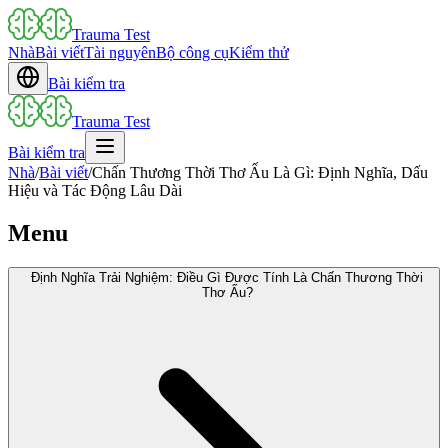
Trauma Test
Nhà
Bài viết
Tài nguyên
Bộ công cụ
Kiểm thử
Bài kiểm tra
Trauma Test
Bài kiểm tra
Nhà
/
Bài viết
/
Chấn Thương Thời Thơ Ấu Là Gì: Định Nghĩa, Dấu
Hiệu và Tác Động Lâu Dài
Menu
Định Nghĩa Trải Nghiệm: Điều Gì Được Tính Là Chấn Thương Thời
Thơ Ấu?