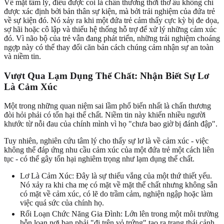
Về mặt tâm lý, điều được coi là chấn thương thời thơ ấu không chỉ
được xác định bởi bản thân sự kiện, mà bởi trải nghiệm của đứa trẻ
về sự kiện đó. Nó xảy ra khi một đứa trẻ cảm thấy cực kỳ bị đe dọa,
sợ hãi hoặc cô lập và thiếu hệ thống hỗ trợ để xử lý những cảm xúc
đó. Vì não bộ của trẻ vẫn đang phát triển, những trải nghiệm choáng
ngợp này có thể thay đổi căn bản cách chúng cảm nhận sự an toàn
và niềm tin.
Vượt Qua Lạm Dụng Thể Chất: Nhận Biết Sự Lơ
Là Cảm Xúc
Một trong những quan niệm sai lầm phổ biến nhất là chấn thương
đòi hỏi phải có tổn hại thể chất. Niềm tin này khiến nhiều người
khước từ nỗi đau của chính mình vì họ "chưa bao giờ bị đánh đập".
Tuy nhiên, nghiên cứu tâm lý cho thấy sự lơ là về cảm xúc - việc
không thể đáp ứng nhu cầu cảm xúc của một đứa trẻ một cách liên
tục - có thể gây tổn hại nghiêm trọng như lạm dụng thể chất.
Lơ Là Cảm Xúc: Đây là sự thiếu vắng của một thứ thiết yếu.
Nó xảy ra khi cha mẹ có mặt về mặt thể chất nhưng không sẵn
có mặt về cảm xúc, có lẽ do trầm cảm, nghiện ngập hoặc làm
việc quá sức của chính họ.
Rối Loạn Chức Năng Gia Đình: Lớn lên trong một môi trường
hỗn loạn nơi bạn phải "đi trên vỏ trứng" tạo ra trạng thái cảnh