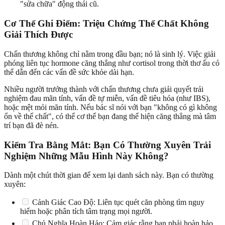
"sửa chữa" động thái cũ.
Cơ Thể Ghi Điểm: Triệu Chứng Thể Chất Không
Giải Thích Được
Chấn thương không chỉ nằm trong đầu bạn; nó là sinh lý. Việc giải
phóng liên tục hormone căng thẳng như cortisol trong thời thơ ấu có
thể dẫn đến các vấn đề sức khỏe dài hạn.
Nhiều người trưởng thành với chấn thương chưa giải quyết trải
nghiệm đau mãn tính, vấn đề tự miễn, vấn đề tiêu hóa (như IBS),
hoặc mệt mỏi mãn tính. Nếu bác sĩ nói với bạn "không có gì không
ổn về thể chất", có thể cơ thể bạn đang thể hiện căng thẳng mà tâm
trí bạn đã đè nén.
Kiểm Tra Bằng Mắt: Bạn Có Thường Xuyên Trải
Nghiệm Những Mẫu Hình Này Không?
Dành một chút thời gian để xem lại danh sách này. Bạn có thường
xuyên:
Cảnh Giác Cao Độ: Liên tục quét căn phòng tìm nguy
hiểm hoặc phân tích tâm trạng mọi người.
Chủ Nghĩa Hoàn Hảo: Cảm giác rằng bạn phải hoàn hảo