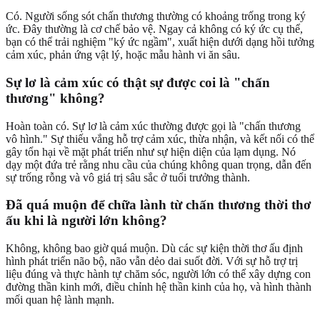
Có. Người sống sót chấn thương thường có khoảng trống trong ký
ức. Đây thường là cơ chế bảo vệ. Ngay cả không có ký ức cụ thể,
bạn có thể trải nghiệm "ký ức ngầm", xuất hiện dưới dạng hồi tưởng
cảm xúc, phản ứng vật lý, hoặc mẫu hành vi ăn sâu.
Sự lơ là cảm xúc có thật sự được coi là "chấn
thương" không?
Hoàn toàn có. Sự lơ là cảm xúc thường được gọi là "chấn thương
vô hình." Sự thiếu vắng hỗ trợ cảm xúc, thừa nhận, và kết nối có thể
gây tổn hại về mặt phát triển như sự hiện diện của lạm dụng. Nó
dạy một đứa trẻ rằng nhu cầu của chúng không quan trọng, dẫn đến
sự trống rỗng và vô giá trị sâu sắc ở tuổi trưởng thành.
Đã quá muộn để chữa lành từ chấn thương thời thơ
ấu khi là người lớn không?
Không, không bao giờ quá muộn. Dù các sự kiện thời thơ ấu định
hình phát triển não bộ, não vẫn dẻo dai suốt đời. Với sự hỗ trợ trị
liệu đúng và thực hành tự chăm sóc, người lớn có thể xây dựng con
đường thần kinh mới, điều chỉnh hệ thần kinh của họ, và hình thành
mối quan hệ lành mạnh.