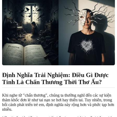
Định Nghĩa Trải Nghiệm: Điều Gì Được
Tính Là Chấn Thương Thời Thơ Ấu?
Khi nghe từ "chấn thương", chúng ta thường nghĩ đến các sự kiện
thảm khốc đơn lẻ như tai nạn xe hơi hay thiên tai. Tuy nhiên, trong
bối cảnh phát triển trẻ em, định nghĩa này rộng hơn và phức tạp hơn
nhiều.