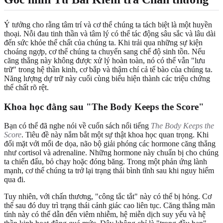
Ý tưởng cho rằng tâm trí và cơ thể chúng ta tách biệt là một huyền
thoại. Nỗi đau tinh thần và tâm lý có thể tác động sâu sắc và lâu dài
đến sức khỏe thể chất của chúng ta. Khi trải qua những sự kiện
choáng ngợp, cơ thể chúng ta chuyển sang chế độ sinh tồn. Nếu
căng thẳng này không được xử lý hoàn toàn, nó có thể vẫn "lưu
trữ" trong hệ thần kinh, cơ bắp và thậm chí cả tế bào của chúng ta.
Năng lượng dự trữ này cuối cùng biểu hiện thành các triệu chứng
thể chất rõ rệt.
Khoa học đằng sau "The Body Keeps the Score"
Bạn có thể đã nghe nói về cuốn sách nổi tiếng
The Body Keeps the
Score
. Tiêu đề này nắm bắt một sự thật khoa học quan trọng. Khi
đối mặt với mối đe dọa, não bộ giải phóng các hormone căng thẳng
như cortisol và adrenaline. Những hormone này chuẩn bị cho chúng
ta chiến đấu, bỏ chạy hoặc đóng băng. Trong một phản ứng lành
mạnh, cơ thể chúng ta trở lại trạng thái bình tĩnh sau khi nguy hiểm
qua đi.
Tuy nhiên, với chấn thương, "công tắc tắt" này có thể bị hỏng. Cơ
thể sau đó duy trì trạng thái cảnh giác cao liên tục. Căng thẳng mãn
tính này có thể dẫn đến viêm nhiễm, hệ miễn dịch suy yếu và hệ