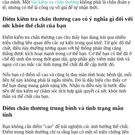
của mình. Một
bài kiểm tra chấn thương
không phải là chẩn đoán y
tế, nhưng có thể là công cụ vô giá để tự nhận thức.
Điểm kiểm tra chấn thương cao có ý nghĩa gì đối với
sức khỏe thể chất của bạn
Điểm kiểm tra chấn thương cao cho thấy bạn đang trải qua nhiều
triệu chứng liên quan đến các sự kiện trong quá khứ. Từ góc độ thể
chất, điều này thường tương quan với hệ thống phản ứng căng
thẳng được kích hoạt mạnh trong cơ thể bạn. Cơ thể bạn có thể đã ở
chế độ sinh tồn trong thời gian dài, góp phần gây viêm mãn tính và
nguy cơ cao mắc các tình trạng thể chất đã đề cập trước đó.
Nếu bạn có điểm số cao và cũng bị đau mãn tính hoặc bệnh tật, mối
liên hệ này không phải là ngẫu nhiên. Đó là dấu hiệu cho thấy cơ
thể bạn đang mang gánh nặng lớn. Nhận ra điều này là bước đầu
tiên để tìm kiếm sự chăm sóc tích hợp giải quyết cả sức khỏe tinh
thần và thể chất của bạn.
Điểm chấn thương trung bình và tình trạng mãn
tính
Bạn không cần điểm "cao" để trải nghiệm các ảnh hưởng thể chất.
Điểm trung bình thường chỉ ra rằng bạn có một số triệu chứng liên