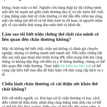
Đúng, hoàn toàn có thể. Nghiên cứu hàng thập kỷ đã chứng minh
mối liên hệ mạnh mẽ giữa chấn thương tâm lý và sức khỏe thể chất.
Căng thẳng mãn tính từ chấn thương có thể dẫn đến viêm lan rộng,
mất cân bằng nội tiết tố và hệ thần kinh bị rối loạn, là nguyên nhân
gốc rễ của nhiều tình trạng đau mãn tính và bệnh tật.
Làm sao tôi biết triệu chứng thể chất của mình có
liên quan đến chấn thương không?
Mặc dù không thể biết chắc chắn mà không có đánh giá chuyên
nghiệp, nhưng có những manh mối mạnh mẽ. Nếu triệu chứng bắt
đầu sau một giai đoạn khó khăn trong đời, trầm trọng hơn khi căng
thẳng và không đáp ứng với điều trị y tế thông thường, chúng có thể
liên quan đến chấn thương. Thực hiện
bài kiểm tra bảo mật
có thể
cung cấp hiểu biết ban đầu để thảo luận với nhà cung cấp dịch vụ y
tế.
Chữa lành chấn thương có cải thiện sức khỏe thể
chất không?
Đối với nhiều người, có. Khi bạn xử lý chấn thương và học cách
điều chỉnh hệ thần kinh, phản ứng căng thẳng mãn tính của cơ thể
có thể bắt đầu lắng xuống. Điều này có thể dẫn đến giảm viêm, ít