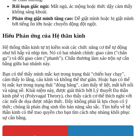
Rối loạn giấc ngủ:
Mất ngủ, ác mộng hoặc thức dậy cảm thấy
không sảng khoái.
Phản ứng giật mình tăng cao:
Dễ giật mình hoặc bị giật mình
bởi tiếng ồn lớn hoặc chuyển động đột ngột.
Hiểu Phản ứng của Hệ thần kinh
Hệ thống thần kinh tự trị kiểm soát các chức năng cơ thể tự động
như hô hấp và nhịp tim. Nó có hai nhánh chính: giao cảm ("chân
ga") và đối giao cảm ("phanh"). Chấn thương làm xáo trộn sự cân
bằng giữa hai nhánh này.
Bạn có thể thấy mình mắc kẹt trong trạng thái "chiến hay chạy",
cảm thấy lo lắng, cáu kỉnh và không thể thư giãn. Hoặc bạn có thể
bị mắc kẹt trong trạng thái "đóng băng", cảm thấy tê liệt, mất kết nối
và nặng nề. Khái niệm này, được giải thích bởi Lý thuyết Đa thần
kinh phế vị (Polyvagal Theory), cho thấy cách cơ thể thích nghi với
các mối đe dọa được nhận thức. Đây không phải là lựa chọn có ý
thức; chúng là phản ứng sinh tồn bản năng sâu sắc. Tìm hiểu về hệ
thần kinh có thể trao quyền cho bạn tìm cách nhẹ nhàng khôi phục
sự cân bằng.