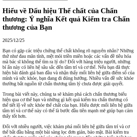
Hiểu về Dấu hiệu Thể chất của Chấn
thương: Ý nghĩa Kết quả Kiểm tra Chấn
thương của Bạn
2025/12/25
Bạn có gặp các triệu chứng thể chất không rõ nguyên nhân? Những
thứ như đau mãn tính, mệt mỏi triền miên hoặc các vấn đề tiêu hóa
mà bác sĩ không thể tìm ra lý do? Đối với hàng triệu người, những
bí ẩn này có liên hệ sâu sắc đến tâm trí và cơ thể. Nếu bạn đã thực
hiện bài đánh giá ban đầu và nhận thấy mối liên hệ giữa điểm số của
mình và sức khỏe, bạn đang đi đúng hướng. Nhiều vấn đề sức khỏe
thường bắt nguồn từ chấn thương tâm lý chưa được giải quyết.
Trong bài viết này, chúng ta sẽ khám phá cách chấn thương biểu
hiện qua cơ thể bạn và những gì kết quả kiểm tra chấn thương có
thể tiết lộ về sức khỏe thể chất của bạn. Hiểu được mối liên hệ giữa
tâm trí và cơ thể này có thể là bước đầu tiên mạnh mẽ giúp bạn cảm
thấy tốt hơn.
Đối với nhiều người, việc khám phá mối liên hệ giữa tâm trí và cơ
thể bắt đầu bằng một bài sàng lọc đơn giản, bảo mật. Bài kiểm tra