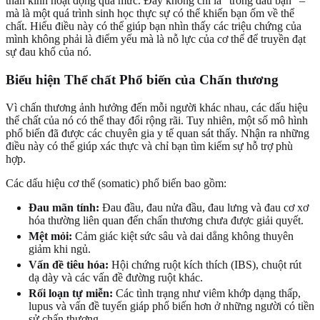
thần kinh hoạt động quá mức. Đây không chỉ là "trong đầu bạn" –
mà là một quá trình sinh học thực sự có thể khiến bạn ốm về thể
chất. Hiểu điều này có thể giúp bạn nhìn thấy các triệu chứng của
mình không phải là điểm yếu mà là nỗ lực của cơ thể để truyền đạt
sự đau khổ của nó.
Biểu hiện Thể chất Phổ biến của Chấn thương
Vì chấn thương ảnh hưởng đến mỗi người khác nhau, các dấu hiệu
thể chất của nó có thể thay đổi rộng rãi. Tuy nhiên, một số mô hình
phổ biến đã được các chuyên gia y tế quan sát thấy. Nhận ra những
điều này có thể giúp xác thực và chỉ bạn tìm kiếm sự hỗ trợ phù
hợp.
Các dấu hiệu cơ thể (somatic) phổ biến bao gồm:
Đau mãn tính:
Đau đầu, đau nửa đầu, đau lưng và đau cơ xơ
hóa thường liên quan đến chấn thương chưa được giải quyết.
Mệt mỏi:
Cảm giác kiệt sức sâu và dai dẳng không thuyên
giảm khi ngủ.
Vấn đề tiêu hóa:
Hội chứng ruột kích thích (IBS), chuột rút
dạ dày và các vấn đề đường ruột khác.
Rối loạn tự miễn:
Các tình trạng như viêm khớp dạng thấp,
lupus và vấn đề tuyến giáp phổ biến hơn ở những người có tiền
sử chấn thương.