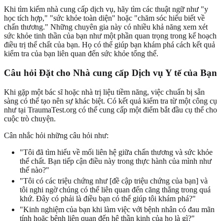
Khi tìm kiếm nhà cung cấp dịch vụ, hãy tìm các thuật ngữ như "y
học tích hợp," "sức khỏe toàn diện" hoặc "chăm sóc hiểu biết về
chấn thương." Những chuyên gia này có nhiều khả năng xem xét
sức khỏe tinh thần của bạn như một phần quan trọng trong kế hoạch
điều trị thể chất của bạn. Họ có thể giúp bạn khám phá cách kết quả
kiểm tra của bạn liên quan đến sức khỏe tổng thể.
Câu hỏi Đặt cho Nhà cung cấp Dịch vụ Y tế của Bạn
Khi gặp một bác sĩ hoặc nhà trị liệu tiềm năng, việc chuẩn bị sẵn
sàng có thể tạo nên sự khác biệt. Có kết quả kiểm tra từ một công cụ
như tại TraumaTest.org có thể cung cấp một điểm bắt đầu cụ thể cho
cuộc trò chuyện.
Cân nhắc hỏi những câu hỏi như:
"Tôi đã tìm hiểu về mối liên hệ giữa chấn thương và sức khỏe
thể chất. Bạn tiếp cận điều này trong thực hành của mình như
thế nào?"
"Tôi có các triệu chứng như [đề cập triệu chứng của bạn] và
tôi nghi ngờ chúng có thể liên quan đến căng thẳng trong quá
khứ. Đây có phải là điều bạn có thể giúp tôi khám phá?"
"Kinh nghiệm của bạn khi làm việc với bệnh nhân có đau mãn
tính hoặc bệnh liên quan đến hệ thần kinh của họ là gì?"