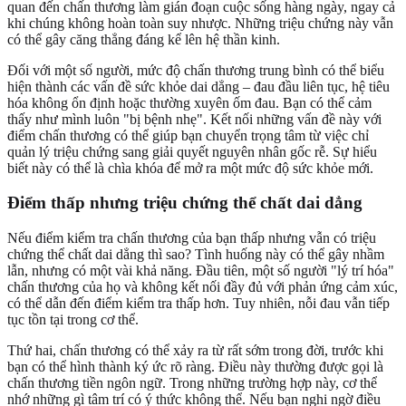
quan đến chấn thương làm gián đoạn cuộc sống hàng ngày, ngay cả
khi chúng không hoàn toàn suy nhược. Những triệu chứng này vẫn
có thể gây căng thẳng đáng kể lên hệ thần kinh.
Đối với một số người, mức độ chấn thương trung bình có thể biểu
hiện thành các vấn đề sức khỏe dai dẳng – đau đầu liên tục, hệ tiêu
hóa không ổn định hoặc thường xuyên ốm đau. Bạn có thể cảm
thấy như mình luôn "bị bệnh nhẹ". Kết nối những vấn đề này với
điểm chấn thương có thể giúp bạn chuyển trọng tâm từ việc chỉ
quản lý triệu chứng sang giải quyết nguyên nhân gốc rễ. Sự hiểu
biết này có thể là chìa khóa để mở ra một mức độ sức khỏe mới.
Điểm thấp nhưng triệu chứng thể chất dai dẳng
Nếu điểm kiểm tra chấn thương của bạn thấp nhưng vẫn có triệu
chứng thể chất dai dẳng thì sao? Tình huống này có thể gây nhầm
lẫn, nhưng có một vài khả năng. Đầu tiên, một số người "lý trí hóa"
chấn thương của họ và không kết nối đầy đủ với phản ứng cảm xúc,
có thể dẫn đến điểm kiểm tra thấp hơn. Tuy nhiên, nỗi đau vẫn tiếp
tục tồn tại trong cơ thể.
Thứ hai, chấn thương có thể xảy ra từ rất sớm trong đời, trước khi
bạn có thể hình thành ký ức rõ ràng. Điều này thường được gọi là
chấn thương tiền ngôn ngữ. Trong những trường hợp này, cơ thể
nhớ những gì tâm trí có ý thức không thể. Nếu bạn nghi ngờ điều