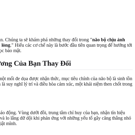
n. Chúng ta sẽ khám phá những thay đổi trong "
não bộ chịu ảnh
 lòng
." Hiểu các cơ chế này là bước đầu tiên quan trọng để hướng tới
ọc bảo mật.
ương
Của Bạn Thay Đổi
 một mối đe dọa được nhận thức, mục tiêu chính của não bộ là sinh tồn
 là suy nghĩ lý trí và điều hòa cảm xúc, một khái niệm then chốt trong
o động. Vùng dưới đồi, trung tâm chỉ huy của bạn, nhận tín hiệu
 và lo lắng dữ dội khi phản ứng với những yếu tố gây căng thẳng nhỏ
iật mình.