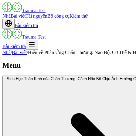
Trauma Test
Nhà
Bài viết
Tài nguyên
Bộ công cụ
Kiểm thử
Bài kiểm tra
Trauma Test
Bài kiểm tra
Nhà
/
Bài viết
/
Hiểu về Phản Ứng Chấn Thương: Não Bộ, Cơ Thể & H
Menu
Sinh Học Thần Kinh của Chấn Thương: Cách Não Bộ Chịu Ảnh Hưởng 