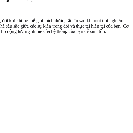
ôi khi không thể giải thích được, rất lâu sau khi một trải nghiệm
hệ sâu sắc giữa các sự kiện trong đời và thực tại hiện tại của bạn. Cơ
ho động lực mạnh mẽ của hệ thống của bạn để sinh tồn.