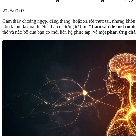
2025/09/07
Cảm thấy choáng ngợp, căng thẳng, hoặc xa rời thực tại, nhưng không
khó khăn đã qua đi. Nếu bạn đã từng tự hỏi,
"Làm sao để biết mình
thể và não bộ của bạn có mối liên hệ phức tạp, và một
phản ứng chấ