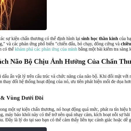
ác sự kiện chấn thương có thể định hình lại
sinh học thần kinh
của bạ
ng," và các phản ứng phổ biến "chiến đấu, bỏ chạy, đông cứng và
chiều
n có thể
khám phá các phản ứng của mình
bằng một bài kiểm tra sàng l
ách
Não Bộ Chịu Ảnh Hưởng Của Chấn Th
i dấu ấn vật lý trên cấu trúc và chức năng của não bộ. Khi đối mặt với
m thay đổi hệ thống hoạt động của nó, ưu tiên phát hiện mối đe dọa hơn
 & Vùng Dưới Đồi
g một sự kiện chấn thương, nó hoạt động quá mức, phát ra tín hiệu bá
, máy báo khói này có thể trở nên quá nhạy cảm, kích hoạt nỗi sợ hãi
. Đây là lý do tại sao bạn có thể cảm thấy liên tục cảnh giác hoặc dễ g