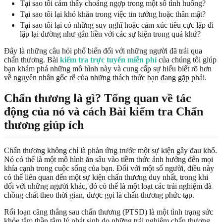
Tại sao tôi cảm thấy choáng ngợp trong một số tình huống?
Tại sao tôi lại khó khăn trong việc tin tưởng hoặc thân mật?
Tại sao tôi lại có những suy nghĩ hoặc cảm xúc tiêu cực lặp đi
lặp lại dường như gắn liền với các sự kiện trong quá khứ?
Đây là những câu hỏi phổ biến đối với những người đã trải qua
chấn thương. Bài
kiểm tra trực tuyến miễn phí
của chúng tôi giúp
bạn khám phá những mô hình này và cung cấp sự hiểu biết rõ hơn
về nguyên nhân gốc rễ của những thách thức bạn đang gặp phải.
Chấn thương là gì? Tổng quan về tác
động của nó và cách Bài kiểm tra Chấn
thương giúp ích
Chấn thương không chỉ là phản ứng trước một sự kiện gây đau khổ.
Nó có thể là một mô hình ăn sâu vào tiềm thức ảnh hưởng đến mọi
khía cạnh trong cuộc sống của bạn. Đối với một số người, điều này
có thể liên quan đến một sự kiện chấn thương duy nhất, trong khi
đối với những người khác, đó có thể là một loạt các trải nghiệm đã
chồng chất theo thời gian, được gọi là chấn thương phức tạp.
Rối loạn căng thẳng sau chấn thương (PTSD) là một tình trạng sức
khỏe tâm thần tâm lý phát sinh do những trải nghiệm chấn thương,