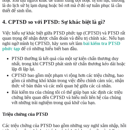
hoặc xoa dịu người khác để tránh xung đột hoặc bị tổn hại, thường
là do lịch sử bị lạm dụng hoặc bỏ rơi mà ở đó sự tuân phục là cần
thiết để sinh tồn.
4. CPTSD so với PTSD: Sự khác biệt là gì?
Việc hiểu sự khác biệt giữa PTSD phức tạp (CPTSD) và PTSD rất
quan trọng để nhận được chẩn đoán và điều trị chính xác. Nếu bạn
nghi ngờ mình bị CPTSD, hãy xem xét làm
bài kiểm tra PTSD
phức tạp
để có những hiểu biết ban đầu.
PTSD thường là kết quả của một sự kiện chấn thương duy
nhất, trong khi CPTSD phát sinh từ chấn thương kéo dài hoặc
lặp đi lặp lại.
CPTSD bao gồm một phạm vi rộng hơn các triệu chứng, bao
gồm cả những khó khăn trong việc điều chỉnh cảm xúc, nhận
thức về bản thân và các mối quan hệ giữa các cá nhân.
Bài kiểm tra của chúng tôi có thể giúp bạn xác định các triệu
chứng liên quan đến CPTSD và hiểu mối liên hệ của chúng
với những trải nghiệm trong quá khứ của bạn.
Triệu chứng của PTSD
Các triệu chứng của PTSD bao gồm những suy nghĩ xâm nhập, hồi