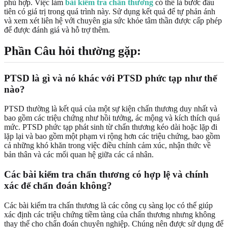
phù hợp. Việc làm
bài kiểm tra chấn thương
có thể là bước đầu
tiên có giá trị trong quá trình này. Sử dụng kết quả để tự phản ánh
và xem xét liên hệ với chuyên gia sức khỏe tâm thần được cấp phép
để được đánh giá và hỗ trợ thêm.
Phần Câu hỏi thường gặp:
PTSD là gì và nó khác với PTSD phức tạp như thế
nào?
PTSD thường là kết quả của một sự kiện chấn thương duy nhất và
bao gồm các triệu chứng như hồi tưởng, ác mộng và kích thích quá
mức. PTSD phức tạp phát sinh từ chấn thương kéo dài hoặc lặp đi
lặp lại và bao gồm một phạm vi rộng hơn các triệu chứng, bao gồm
cả những khó khăn trong việc điều chỉnh cảm xúc, nhận thức về
bản thân và các mối quan hệ giữa các cá nhân.
Các bài kiểm tra chấn thương có hợp lệ và chính
xác để chẩn đoán không?
Các bài kiểm tra chấn thương là các công cụ sàng lọc có thể giúp
xác định các triệu chứng tiềm tàng của chấn thương nhưng không
thay thế cho chẩn đoán chuyên nghiệp. Chúng nên được sử dụng để