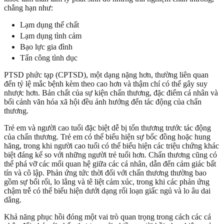
chẳng hạn như:
Lạm dụng thể chất
Lạm dụng tình cảm
Bạo lực gia đình
Tấn công tình dục
PTSD phức tạp (CPTSD), một dạng nặng hơn, thường liên quan
đến tỷ lệ mắc bệnh kèm theo cao hơn và thậm chí có thể gây suy
nhược hơn. Bản chất của sự kiện chấn thương, đặc điểm cá nhân và
bối cảnh văn hóa xã hội đều ảnh hưởng đến tác động của chấn
thương.
Trẻ em và người cao tuổi đặc biệt dễ bị tổn thương trước tác động
của chấn thương. Trẻ em có thể biểu hiện sự bốc đồng hoặc hung
hăng, trong khi người cao tuổi có thể biểu hiện các triệu chứng khác
biệt đáng kể so với những người trẻ tuổi hơn. Chấn thương cũng có
thể phá vỡ các mối quan hệ giữa các cá nhân, dẫn đến cảm giác bất
tín và cô lập. Phản ứng tức thời đối với chấn thương thường bao
gồm sự bối rối, lo lắng và tê liệt cảm xúc, trong khi các phản ứng
chậm trễ có thể biểu hiện dưới dạng rối loạn giấc ngủ và lo âu dai
dẳng.
Khả năng phục hồi đóng một vai trò quan trọng trong cách các cá