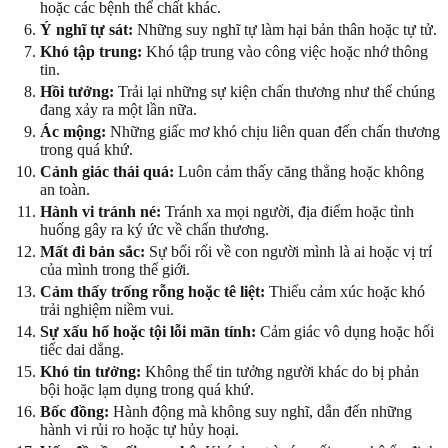
hoặc các bệnh thể chất khác.
Ý nghĩ tự sát:
Những suy nghĩ tự làm hại bản thân hoặc tự tử.
Khó tập trung:
Khó tập trung vào công việc hoặc nhớ thông
tin.
Hồi tưởng:
Trải lại những sự kiện chấn thương như thể chúng
đang xảy ra một lần nữa.
Ác mộng:
Những giấc mơ khó chịu liên quan đến chấn thương
trong quá khứ.
Cảnh giác thái quá:
Luôn cảm thấy căng thẳng hoặc không
an toàn.
Hành vi tránh né:
Tránh xa mọi người, địa điểm hoặc tình
huống gây ra ký ức về chấn thương.
Mất đi bản sắc:
Sự bối rối về con người mình là ai hoặc vị trí
của mình trong thế giới.
Cảm thấy trống rỗng hoặc tê liệt:
Thiếu cảm xúc hoặc khó
trải nghiệm niềm vui.
Sự xấu hổ hoặc tội lỗi mãn tính:
Cảm giác vô dụng hoặc hối
tiếc dai dẳng.
Khó tin tưởng:
Không thể tin tưởng người khác do bị phản
bội hoặc lạm dụng trong quá khứ.
Bốc đồng:
Hành động mà không suy nghĩ, dẫn đến những
hành vi rủi ro hoặc tự hủy hoại.