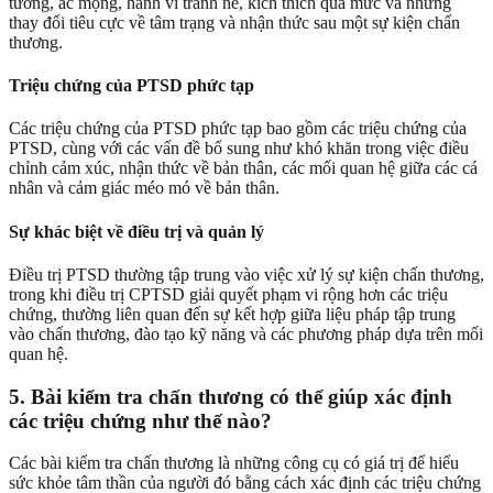
tưởng, ác mộng, hành vi tránh né, kích thích quá mức và những
thay đổi tiêu cực về tâm trạng và nhận thức sau một sự kiện chấn
thương.
Triệu chứng của PTSD phức tạp
Các triệu chứng của PTSD phức tạp bao gồm các triệu chứng của
PTSD, cùng với các vấn đề bổ sung như khó khăn trong việc điều
chỉnh cảm xúc, nhận thức về bản thân, các mối quan hệ giữa các cá
nhân và cảm giác méo mó về bản thân.
Sự khác biệt về điều trị và quản lý
Điều trị PTSD thường tập trung vào việc xử lý sự kiện chấn thương,
trong khi điều trị CPTSD giải quyết phạm vi rộng hơn các triệu
chứng, thường liên quan đến sự kết hợp giữa liệu pháp tập trung
vào chấn thương, đào tạo kỹ năng và các phương pháp dựa trên mối
quan hệ.
5. Bài kiểm tra chấn thương có thể giúp xác định
các triệu chứng như thế nào?
Các bài kiểm tra chấn thương là những công cụ có giá trị để hiểu
sức khỏe tâm thần của người đó bằng cách xác định các triệu chứng