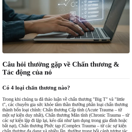
Câu hỏi thường gặp về Chấn thương &
Tác động của nó
Có 4 loại chấn thương nào?
Trong khi chúng ta đã thảo luận về chấn thương "Big T" và "little
t", các chuyên gia sức khỏe tâm thần thường phân loại chấn thương
thành bốn loại chính: Chấn thương Cấp tính (Acute Trauma – từ
một sự kiện duy nhất), Chấn thương Mãn tính (Chronic Trauma – từ
các sự kiện lặp đi lặp lại, kéo dài như lạm dụng trong gia đình hoặc
bắt nạt), Chấn thương Phức tạp (Complex Trauma – từ các sự kiện
chấn thương đa dạng và nhiều lần, thường trong bối cảnh tương tác