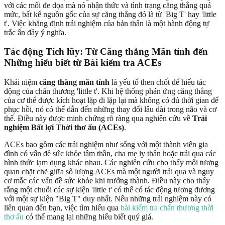
với các mối đe dọa mà nó nhận thức và tình trạng căng thẳng quá
mức, bất kể nguồn gốc của sự căng thẳng đó là từ 'Big T' hay 'little
t'. Việc khẳng định trải nghiệm của bản thân là một hành động tự
trắc ẩn đầy ý nghĩa.
Tác động Tích lũy: Từ Căng thẳng Mãn tính đến
Những hiểu biết từ Bài kiểm tra ACEs
Khái niệm
căng thẳng mãn tính
là yếu tố then chốt để hiểu tác
động của chấn thương 'little t'. Khi hệ thống phản ứng căng thẳng
của cơ thể được kích hoạt lặp đi lặp lại mà không có đủ thời gian để
phục hồi, nó có thể dẫn đến những thay đổi lâu dài trong não và cơ
thể. Điều này được minh chứng rõ ràng qua nghiên cứu về
Trải
nghiệm Bất lợi Thời thơ ấu (ACEs)
.
ACEs bao gồm các trải nghiệm như sống với một thành viên gia
đình có vấn đề sức khỏe tâm thần, cha mẹ ly thân hoặc trải qua các
hình thức lạm dụng khác nhau. Các nghiên cứu cho thấy mối tương
quan chặt chẽ giữa số lượng ACEs mà một người trải qua và nguy
cơ mắc các vấn đề sức khỏe khi trưởng thành. Điều này cho thấy
rằng một chuỗi các sự kiện 'little t' có thể có tác động tương đương
với một sự kiện "Big T" duy nhất. Nếu những trải nghiệm này có
liên quan đến bạn, việc tìm hiểu qua
bài kiểm tra chấn thương thời
thơ ấu
có thể mang lại những hiểu biết quý giá.