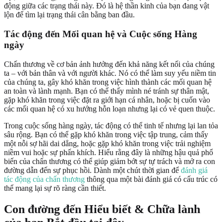
động giữa các trạng thái này. Đó là hệ thần kinh của bạn đang vật
lộn để tìm lại trạng thái cân bằng ban đầu.
Tác động đến Mối quan hệ và Cuộc sống Hàng
ngày
Chấn thương về cơ bản ảnh hưởng đến khả năng kết nối của chúng
ta – với bản thân và với người khác. Nó có thể làm suy yếu niềm tin
của chúng ta, gây khó khăn trong việc hình thành các mối quan hệ
an toàn và lành mạnh. Bạn có thể thấy mình né tránh sự thân mật,
gặp khó khăn trong việc đặt ra giới hạn cá nhân, hoặc bị cuốn vào
các mối quan hệ có xu hướng hỗn loạn nhưng lại có vẻ quen thuộc.
Trong cuộc sống hàng ngày, tác động có thể tinh tế nhưng lại lan tỏa
sâu rộng. Bạn có thể gặp khó khăn trong việc tập trung, cảm thấy
một nỗi sợ hãi dai dẳng, hoặc gặp khó khăn trong việc trải nghiệm
niềm vui hoặc sự phấn khích. Hiểu rằng đây là những hậu quả phổ
biến của chấn thương có thể giúp giảm bớt sự tự trách và mở ra con
đường dẫn đến sự phục hồi. Dành một chút thời gian để
đánh giá
tác động của chấn thương
thông qua một bài đánh giá có cấu trúc có
thể mang lại sự rõ ràng cần thiết.
Con đường đến Hiểu biết & Chữa lành