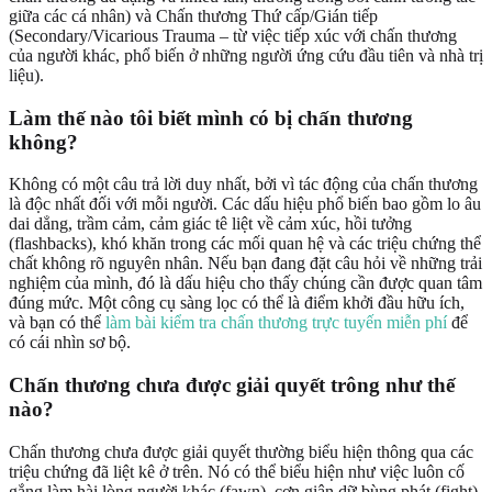
giữa các cá nhân) và Chấn thương Thứ cấp/Gián tiếp
(Secondary/Vicarious Trauma – từ việc tiếp xúc với chấn thương
của người khác, phổ biến ở những người ứng cứu đầu tiên và nhà trị
liệu).
Làm thế nào tôi biết mình có bị chấn thương
không?
Không có một câu trả lời duy nhất, bởi vì tác động của chấn thương
là độc nhất đối với mỗi người. Các dấu hiệu phổ biến bao gồm lo âu
dai dẳng, trầm cảm, cảm giác tê liệt về cảm xúc, hồi tưởng
(flashbacks), khó khăn trong các mối quan hệ và các triệu chứng thể
chất không rõ nguyên nhân. Nếu bạn đang đặt câu hỏi về những trải
nghiệm của mình, đó là dấu hiệu cho thấy chúng cần được quan tâm
đúng mức. Một công cụ sàng lọc có thể là điểm khởi đầu hữu ích,
và bạn có thể
làm bài kiểm tra chấn thương trực tuyến miễn phí
để
có cái nhìn sơ bộ.
Chấn thương chưa được giải quyết trông như thế
nào?
Chấn thương chưa được giải quyết thường biểu hiện thông qua các
triệu chứng đã liệt kê ở trên. Nó có thể biểu hiện như việc luôn cố
gắng làm hài lòng người khác (fawn), cơn giận dữ bùng phát (fight),