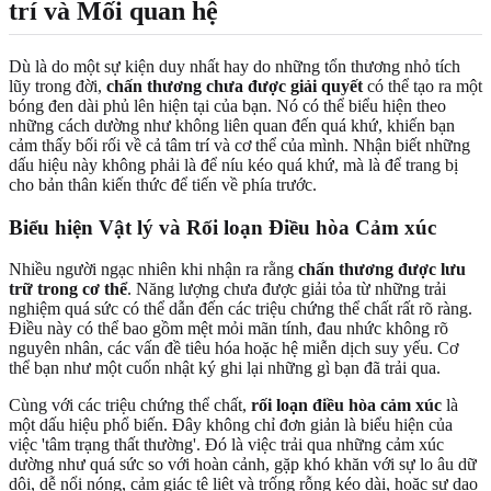
trí và Mối quan hệ
Dù là do một sự kiện duy nhất hay do những tổn thương nhỏ tích
lũy trong đời,
chấn thương chưa được giải quyết
có thể tạo ra một
bóng đen dài phủ lên hiện tại của bạn. Nó có thể biểu hiện theo
những cách dường như không liên quan đến quá khứ, khiến bạn
cảm thấy bối rối về cả tâm trí và cơ thể của mình. Nhận biết những
dấu hiệu này không phải là để níu kéo quá khứ, mà là để trang bị
cho bản thân kiến thức để tiến về phía trước.
Biểu hiện Vật lý và Rối loạn Điều hòa Cảm xúc
Nhiều người ngạc nhiên khi nhận ra rằng
chấn thương được lưu
trữ trong cơ thể
. Năng lượng chưa được giải tỏa từ những trải
nghiệm quá sức có thể dẫn đến các triệu chứng thể chất rất rõ ràng.
Điều này có thể bao gồm mệt mỏi mãn tính, đau nhức không rõ
nguyên nhân, các vấn đề tiêu hóa hoặc hệ miễn dịch suy yếu. Cơ
thể bạn như một cuốn nhật ký ghi lại những gì bạn đã trải qua.
Cùng với các triệu chứng thể chất,
rối loạn điều hòa cảm xúc
là
một dấu hiệu phổ biến. Đây không chỉ đơn giản là biểu hiện của
việc 'tâm trạng thất thường'. Đó là việc trải qua những cảm xúc
dường như quá sức so với hoàn cảnh, gặp khó khăn với sự lo âu dữ
dội, dễ nổi nóng, cảm giác tê liệt và trống rỗng kéo dài, hoặc sự dao