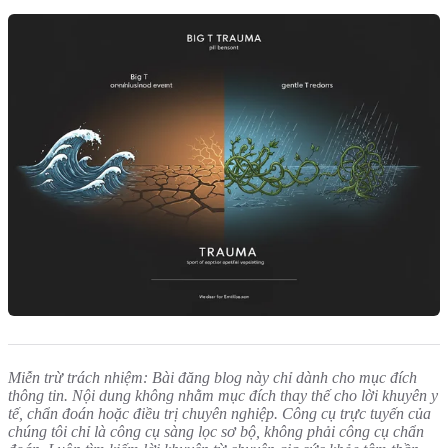
Miễn trừ trách nhiệm: Bài đăng blog này chỉ dành cho mục đích
thông tin. Nội dung không nhằm mục đích thay thế cho lời khuyên y
tế, chẩn đoán hoặc điều trị chuyên nghiệp. Công cụ trực tuyến của
chúng tôi chỉ là công cụ sàng lọc sơ bộ, không phải công cụ chẩn