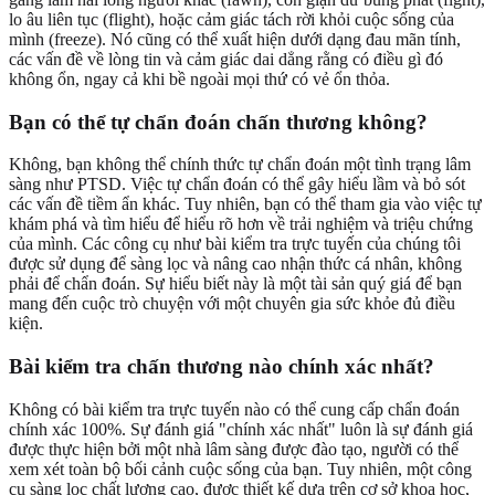
lo âu liên tục (flight), hoặc cảm giác tách rời khỏi cuộc sống của
mình (freeze). Nó cũng có thể xuất hiện dưới dạng đau mãn tính,
các vấn đề về lòng tin và cảm giác dai dẳng rằng có điều gì đó
không ổn, ngay cả khi bề ngoài mọi thứ có vẻ ổn thỏa.
Bạn có thể tự chẩn đoán chấn thương không?
Không, bạn không thể chính thức tự chẩn đoán một tình trạng lâm
sàng như PTSD. Việc tự chẩn đoán có thể gây hiểu lầm và bỏ sót
các vấn đề tiềm ẩn khác. Tuy nhiên, bạn có thể tham gia vào việc tự
khám phá và tìm hiểu để hiểu rõ hơn về trải nghiệm và triệu chứng
của mình. Các công cụ như bài kiểm tra trực tuyến của chúng tôi
được sử dụng để sàng lọc và nâng cao nhận thức cá nhân, không
phải để chẩn đoán. Sự hiểu biết này là một tài sản quý giá để bạn
mang đến cuộc trò chuyện với một chuyên gia sức khỏe đủ điều
kiện.
Bài kiểm tra chấn thương nào chính xác nhất?
Không có bài kiểm tra trực tuyến nào có thể cung cấp chẩn đoán
chính xác 100%. Sự đánh giá "chính xác nhất" luôn là sự đánh giá
được thực hiện bởi một nhà lâm sàng được đào tạo, người có thể
xem xét toàn bộ bối cảnh cuộc sống của bạn. Tuy nhiên, một công
cụ sàng lọc chất lượng cao, được thiết kế dựa trên cơ sở khoa học,