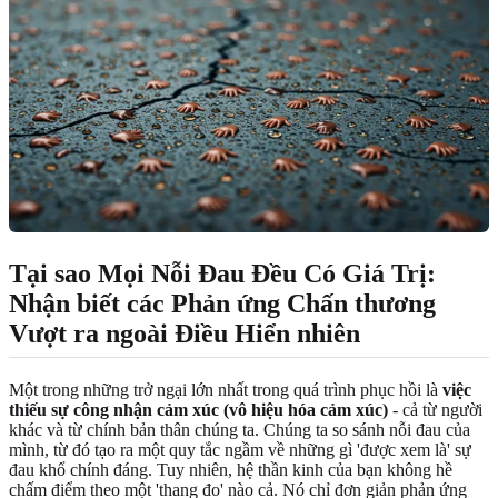
Tại sao Mọi Nỗi Đau Đều Có Giá Trị:
Nhận biết các Phản ứng Chấn thương
Vượt ra ngoài Điều Hiển nhiên
Một trong những trở ngại lớn nhất trong quá trình phục hồi là
việc
thiếu sự công nhận cảm xúc (vô hiệu hóa cảm xúc)
- cả từ người
khác và từ chính bản thân chúng ta. Chúng ta so sánh nỗi đau của
mình, từ đó tạo ra một quy tắc ngầm về những gì 'được xem là' sự
đau khổ chính đáng. Tuy nhiên, hệ thần kinh của bạn không hề
chấm điểm theo một 'thang đo' nào cả. Nó chỉ đơn giản phản ứng