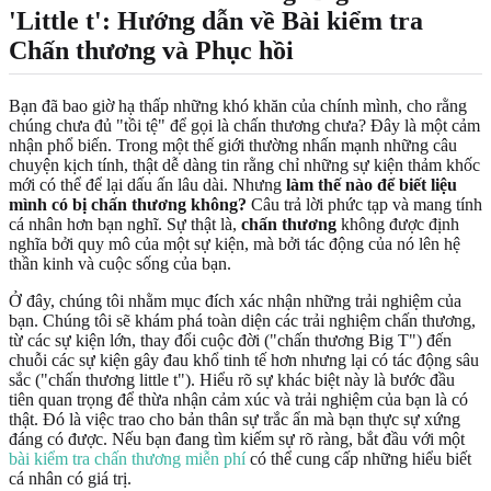
'Little t': Hướng dẫn về Bài kiểm tra
Chấn thương và Phục hồi
Bạn đã bao giờ hạ thấp những khó khăn của chính mình, cho rằng
chúng chưa đủ "tồi tệ" để gọi là chấn thương chưa? Đây là một cảm
nhận phổ biến. Trong một thế giới thường nhấn mạnh những câu
chuyện kịch tính, thật dễ dàng tin rằng chỉ những sự kiện thảm khốc
mới có thể để lại dấu ấn lâu dài. Nhưng
làm thế nào để biết liệu
mình có bị chấn thương không?
Câu trả lời phức tạp và mang tính
cá nhân hơn bạn nghĩ. Sự thật là,
chấn thương
không được định
nghĩa bởi quy mô của một sự kiện, mà bởi tác động của nó lên hệ
thần kinh và cuộc sống của bạn.
Ở đây, chúng tôi nhằm mục đích xác nhận những trải nghiệm của
bạn. Chúng tôi sẽ khám phá toàn diện các trải nghiệm chấn thương,
từ các sự kiện lớn, thay đổi cuộc đời ("chấn thương Big T") đến
chuỗi các sự kiện gây đau khổ tinh tế hơn nhưng lại có tác động sâu
sắc ("chấn thương little t"). Hiểu rõ sự khác biệt này là bước đầu
tiên quan trọng để thừa nhận cảm xúc và trải nghiệm của bạn là có
thật. Đó là việc trao cho bản thân sự trắc ẩn mà bạn thực sự xứng
đáng có được. Nếu bạn đang tìm kiếm sự rõ ràng, bắt đầu với một
bài kiểm tra chấn thương miễn phí
có thể cung cấp những hiểu biết
cá nhân có giá trị.