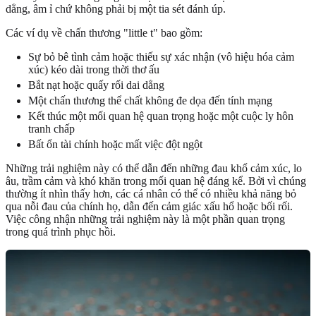
dẳng, âm ỉ chứ không phải bị một tia sét đánh úp.
Các ví dụ về chấn thương "little t" bao gồm:
Sự bỏ bê tình cảm hoặc thiếu sự xác nhận (vô hiệu hóa cảm
xúc) kéo dài trong thời thơ ấu
Bắt nạt hoặc quấy rối dai dẳng
Một chấn thương thể chất không đe dọa đến tính mạng
Kết thúc một mối quan hệ quan trọng hoặc một cuộc ly hôn
tranh chấp
Bất ổn tài chính hoặc mất việc đột ngột
Những trải nghiệm này có thể dẫn đến những đau khổ cảm xúc, lo
âu, trầm cảm và khó khăn trong mối quan hệ đáng kể. Bởi vì chúng
thường ít nhìn thấy hơn, các cá nhân có thể có nhiều khả năng bỏ
qua nỗi đau của chính họ, dẫn đến cảm giác xấu hổ hoặc bối rối.
Việc công nhận những trải nghiệm này là một phần quan trọng
trong quá trình phục hồi.