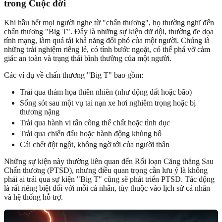
trong Cuộc đời
Khi hầu hết mọi người nghe từ "chấn thương", họ thường nghĩ đến
chấn thương "Big T". Đây là những sự kiện dữ dội, thường đe dọa
tính mạng, làm quá tải khả năng đối phó của một người. Chúng là
những trải nghiệm riêng lẻ, có tính bước ngoặt, có thể phá vỡ cảm
giác an toàn và trạng thái bình thường của một người.
Các ví dụ về chấn thương "Big T" bao gồm:
Trải qua thảm họa thiên nhiên (như động đất hoặc bão)
Sống sót sau một vụ tai nạn xe hơi nghiêm trọng hoặc bị
thương nặng
Trải qua hành vi tấn công thể chất hoặc tình dục
Trải qua chiến đấu hoặc hành động khủng bố
Cái chết đột ngột, không ngờ tới của người thân
Những sự kiện này thường liên quan đến Rối loạn Căng thẳng Sau
Chấn thương (PTSD), nhưng điều quan trọng cần lưu ý là không
phải ai trải qua sự kiện "Big T" cũng sẽ phát triển PTSD. Tác động
là rất riêng biệt đối với mỗi cá nhân, tùy thuộc vào lịch sử cá nhân
và hệ thống hỗ trợ.