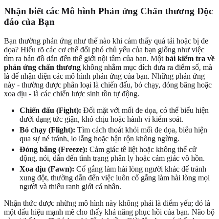
Nhận biết các Mô hình Phản ứng Chấn thương Độc
đáo của Bạn
Bạn thường phản ứng như thế nào khi cảm thấy quá tải hoặc bị đe
dọa? Hiểu rõ các cơ chế đối phó chủ yếu của bạn giống như việc
tìm ra bản đồ dẫn đến thế giới nội tâm của bạn. Một
bài kiểm tra về
phản ứng chấn thương
không nhằm mục đích đưa ra điểm số, mà
là để nhận diện các mô hình phản ứng của bạn. Những phản ứng
này - thường được phân loại là chiến đấu, bỏ chạy, đóng băng hoặc
xoa dịu - là các chiến lược sinh tồn tự động.
Chiến đấu (Fight):
Đối mặt với mối đe dọa, có thể biểu hiện
dưới dạng tức giận, khó chịu hoặc hành vi kiểm soát.
Bỏ chạy (Flight):
Tìm cách thoát khỏi mối đe dọa, biểu hiện
qua sự né tránh, lo lắng hoặc bận rộn không ngừng.
Đóng băng (Freeze):
Cảm giác tê liệt hoặc không thể cử
động, nói, dẫn đến tình trạng phân ly hoặc cảm giác vô hồn.
Xoa dịu (Fawn):
Cố gắng làm hài lòng người khác để tránh
xung đột, thường dẫn đến việc luôn cố gắng làm hài lòng mọi
người và thiếu ranh giới cá nhân.
Nhận thức được những mô hình này không phải là điểm yếu; đó là
một dấu hiệu mạnh mẽ cho thấy khả năng phục hồi của bạn. Não bộ