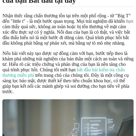
của bạn Bắt đầu tại đây
Nhận thức rằng chấn thương tồn tại trên một phổ rộng - từ "Big T"
đến "little t" - là một bước quan trọng. Mọi trải nghiệm đã khiến
bạn
cảm thấy quá sức, không an toàn hoặc bị tổn thương về mặt cảm
xúc đều thực sự có ý nghĩa. Nỗi đau của bạn là có thật, và việc bắt
đầu thấu hiểu nó là một bước đi dũng cảm. Quá trình phục hồi bắt
đầu không phải bằng sự phán xét, mà bằng sự tò mò nhẹ nhàng.
Nếu bài viết này tạo được sự đồng cảm với bạn, bước tiếp theo là
khám phá những trải nghiệm của bản thân một cách an toàn và riêng
tư. Hiểu rõ các triệu chứng và phản ứng của bạn là nền tảng cho
quá trình phục hồi. Chúng tôi mời bạn
bắt đầu bài kiểm tra chấn
thương miễn phí
trên trang chủ của chúng tôi. Đây là một công cụ
sàng lọc bảo mật, được thiết kế theo tiêu chuẩn khoa học, có thể
giúp bạn kết nối các mảnh ghép và soi đường cho bạn tiến về phía
trước.