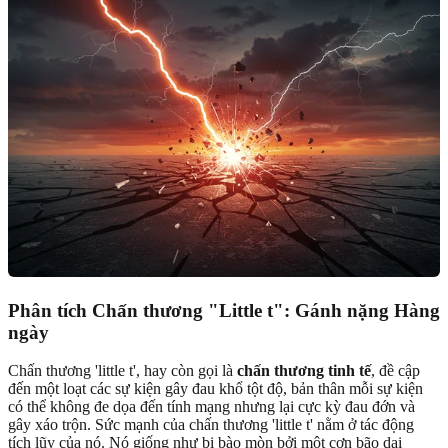
Phân tích Chấn thương "Little t": Gánh nặng Hàng
ngày
Chấn thương 'little t', hay còn gọi là
chấn thương tinh tế
, đề cập
đến một loạt các sự kiện gây đau khổ tột độ, bản thân mỗi sự kiện
có thể không đe dọa đến tính mạng nhưng lại cực kỳ đau đớn và
gây xáo trộn. Sức mạnh của chấn thương 'little t' nằm ở tác động
tích lũy của nó. Nó giống như bị bào mòn bởi một cơn bão dai