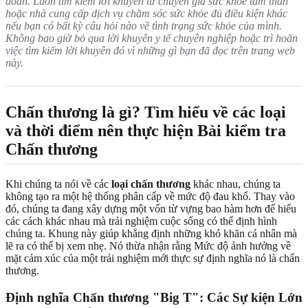
đoán. Luôn tìm kiếm lời khuyên từ chuyên gia sức khỏe tâm thần
hoặc nhà cung cấp dịch vụ chăm sóc sức khỏe đủ điều kiện khác
nếu bạn có bất kỳ câu hỏi nào về tình trạng sức khỏe của mình.
Không bao giờ bỏ qua lời khuyên y tế chuyên nghiệp hoặc trì hoãn
việc tìm kiếm lời khuyên đó vì những gì bạn đã đọc trên trang web
này.
Chấn thương là gì? Tìm hiểu về các loại
và thời điểm nên thực hiện Bài kiểm tra
Chấn thương
Khi chúng ta nói về các
loại chấn thương
khác nhau, chúng ta
không tạo ra một hệ thống phân cấp về mức độ đau khổ. Thay vào
đó, chúng ta đang xây dựng một vốn từ vựng bao hàm hơn để hiểu
các cách khác nhau mà trải nghiệm cuộc sống có thể định hình
chúng ta. Khung này giúp khẳng định những khó khăn cá nhân mà
lẽ ra có thể bị xem nhẹ. Nó thừa nhận rằng Mức độ ảnh hưởng về
mặt cảm xúc của một trải nghiệm mới thực sự định nghĩa nó là chấn
thương.
Định nghĩa Chấn thương "Big T": Các Sự kiện Lớn