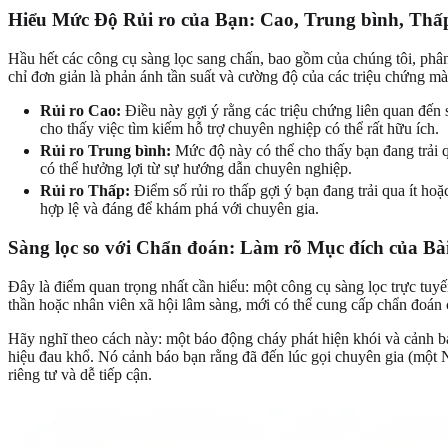
Hiểu Mức Độ Rủi ro của Bạn: Cao, Trung bình, Thấ
Hầu hết các công cụ sàng lọc sang chấn, bao gồm của chúng tôi, phân
chỉ đơn giản là phản ánh tần suất và cường độ của các triệu chứng mà 
Rủi ro Cao:
Điều này gợi ý rằng các triệu chứng liên quan đến
cho thấy việc tìm kiếm hỗ trợ chuyên nghiệp có thể rất hữu ích.
Rủi ro Trung bình:
Mức độ này có thể cho thấy bạn đang trải 
có thể hưởng lợi từ sự hướng dẫn chuyên nghiệp.
Rủi ro Thấp:
Điểm số rủi ro thấp gợi ý bạn đang trải qua ít ho
hợp lệ và đáng để khám phá với chuyên gia.
Sàng lọc so với Chẩn đoán: Làm rõ Mục đích của Bà
Đây là điểm quan trọng nhất cần hiểu: một công cụ sàng lọc trực tuy
thần hoặc nhân viên xã hội lâm sàng, mới có thể cung cấp chẩn đoán 
Hãy nghĩ theo cách này: một báo động cháy phát hiện khói và cảnh b
hiệu đau khổ. Nó cảnh báo bạn rằng đã đến lúc gọi chuyên gia (một N
riêng tư và dễ tiếp cận.