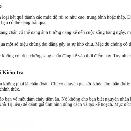
p
 loại kết quả thành các mức độ rủi ro như cao, trung bình hoặc thấp. 
bạn có thể đang trải qua.
 sang chấn có thể đang ảnh hưởng đáng kể đến cuộc sống hàng ngày, m
qua một số triệu chứng dai dẳng gây ra sự khó chịu. Mặc dù chúng có
ặc không có triệu chứng sang chấn đáng kể vào thời điểm này. Tuy nhiê
i Kiểm tra
ến không phải là chẩn đoán. Chỉ có chuyên gia sức khỏe tâm thần được 
chính thức.
áo bạn về một đám cháy tiềm ẩn. Nó không cho bạn biết nguyên nhân ho
hà Trị liệu) để đánh giá tình hình đúng cách và tạo kế hoạch. Mục đíc