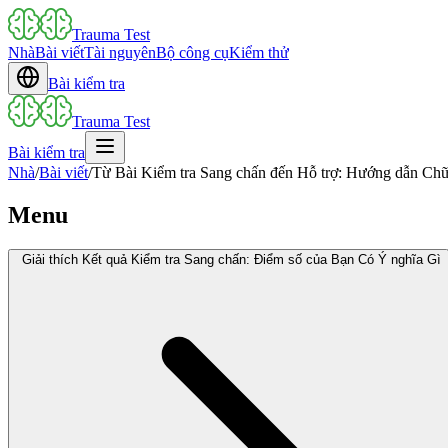
Trauma Test
Nhà
Bài viết
Tài nguyên
Bộ công cụ
Kiểm thử
Bài kiểm tra
Trauma Test
Bài kiểm tra
Nhà
/
Bài viết
/
Từ Bài Kiểm tra Sang chấn đến Hỗ trợ: Hướng dẫn Ch
Menu
Giải thích Kết quả Kiểm tra Sang chấn: Điểm số của Bạn Có Ý nghĩa Gì