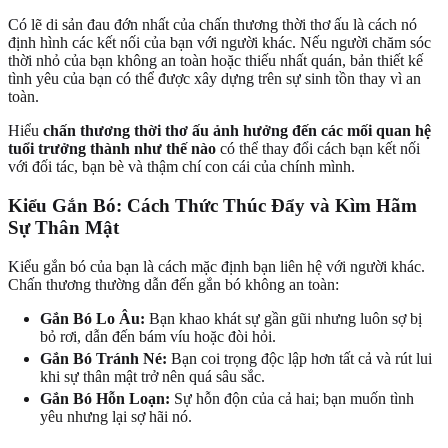
Có lẽ di sản đau đớn nhất của chấn thương thời thơ ấu là cách nó
định hình các kết nối của bạn với người khác. Nếu người chăm sóc
thời nhỏ của bạn không an toàn hoặc thiếu nhất quán, bản thiết kế
tình yêu của bạn có thể được xây dựng trên sự sinh tồn thay vì an
toàn.
Hiểu
chấn thương thời thơ ấu ảnh hưởng đến các mối quan hệ
tuổi trưởng thành như thế nào
có thể thay đổi cách bạn kết nối
với đối tác, bạn bè và thậm chí con cái của chính mình.
Kiểu Gắn Bó: Cách Thức Thúc Đẩy và Kìm Hãm
Sự Thân Mật
Kiểu gắn bó của bạn là cách mặc định bạn liên hệ với người khác.
Chấn thương thường dẫn đến gắn bó không an toàn:
Gắn Bó Lo Âu:
Bạn khao khát sự gần gũi nhưng luôn sợ bị
bỏ rơi, dẫn đến bám víu hoặc đòi hỏi.
Gắn Bó Tránh Né:
Bạn coi trọng độc lập hơn tất cả và rút lui
khi sự thân mật trở nên quá sâu sắc.
Gắn Bó Hỗn Loạn:
Sự hỗn độn của cả hai; bạn muốn tình
yêu nhưng lại sợ hãi nó.