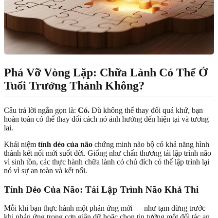
Phá Vỡ Vòng Lặp: Chữa Lành Có Thể Ở
Tuổi Trưởng Thành Không?
Câu trả lời ngắn gọn là:
Có.
Dù không thể thay đổi quá khứ, bạn
hoàn toàn có thể thay đổi cách nó ảnh hưởng đến hiện tại và tương
lai.
Khái niệm
tính dẻo của não
chứng minh não bộ có khả năng hình
thành kết nối mới suốt đời. Giống như chấn thương tái lập trình não
vì sinh tồn, các thực hành chữa lành có chủ đích có thể lập trình lại
nó vì sự an toàn và kết nối.
Tính Dẻo Của Não: Tái Lập Trình Não Khả Thi
Mỗi khi bạn thực hành một phản ứng mới — như tạm dừng trước
khi phản ứng trong cơn giận dữ hoặc chọn tin tưởng một đối tác an