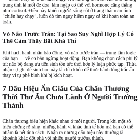
trung tính là mối đe dọa, làm ngập cơ thể với hormone căng thẳng
như cortisol. Điều này khiến người sống sót ở trạng thái mãn tính
"chiến hay chạy", luôn dò tìm nguy hiểm ngay cả khi hoàn toàn an
toàn.
Vỏ Não Trước Trán: Tại Sao Suy Nghĩ Hợp Lý Có
Thể Cảm Thấy Bất Khả Thi
Khi hạch hạnh nhân báo động, vỏ não trước trán — trung tâm logic
của bạn — về cơ bản ngừng hoạt động. Bạn không chọn cách phi lý
trí; não bộ đang ưu tiên sinh tồn tức thời hơn lý luận phức tạp. Thừa
nhận sự ghi đè sinh học này là chìa khóa để thực hành lòng trắc ẩn
thay vì tự phê bình khi bị kích hoạt.
7 Dấu Hiệu Ẩn Giấu Của Chấn Thương
Thời Thơ Ấu Chưa Lành Ở Người Trưởng
Thành
Chấn thương biểu hiện khác nhau ở mỗi người. Trong khi một số
triệu chứng rõ ràng, những hành vi khác tinh tế hơn mà bạn có thể
nhầm là nét tính cách. Nhận ra những dấu hiệu này thường là
khoảnh khắc đột phá với nhiều người trưởng thành.