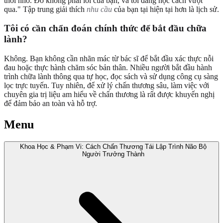
thời nhỏ. Đó không phải lỗi của bạn, và tôi đang học cách vượt
qua." Tập trung giải thích
nhu cầu
của bạn tại hiện tại hơn là lịch sử.
Tôi có cần chẩn đoán chính thức để bắt đầu chữa
lành?
Không. Bạn không cần nhãn mác từ bác sĩ để bắt đầu xác thực nỗi
đau hoặc thực hành chăm sóc bản thân. Nhiều người bắt đầu hành
trình chữa lành thông qua tự học, đọc sách và sử dụng công cụ sàng
lọc trực tuyến. Tuy nhiên, để xử lý chấn thương sâu, làm việc với
chuyên gia trị liệu am hiểu về chấn thương là rất được khuyến nghị
để đảm bảo an toàn và hỗ trợ.
Menu
Khoa Học & Phạm Vi: Cách Chấn Thương Tái Lập Trình Não Bộ
Người Trưởng Thành