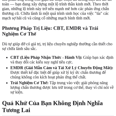
toàn — bạn đang xây dựng một lộ trình thần kinh mới. Theo thời
gian, những lộ trình này trở nên mạnh mẽ hơn các phản ứng chấn
thương cũ. Chữa lành là một quá trình sinh học của việc "tỉa" các
mạch sợ hãi cũ và củng cố những mạch bình tĩnh mới.
Phương Pháp Trị Liệu: CBT, EMDR và Trải
Nghiệm Cơ Thể
Dù tự giúp đỡ có giá trị, trị liệu chuyên nghiệp thường cần thiết cho
sự chữa lành sâu sắc.
CBT (Liệu Pháp Nhận Thức - Hành Vi):
Giúp bạn xác định
và thay đổi các kiểu suy nghĩ tiêu cực.
EMDR (Giải Mẫn Cảm và Tái Xử Lý Chuyển Động Mắt):
Được thiết kế đặc biệt để giúp xử lý ký ức chấn thương để
chúng không còn kích hoạt phản ứng thể chất.
Trải Nghiệm Cơ Thể:
Tập trung vào việc giải phóng năng
lượng chấn thương được lưu trữ trong cơ thể, thay vì chỉ nói về
sự kiện.
Quá Khứ Của Bạn Không Định Nghĩa
Tương Lai