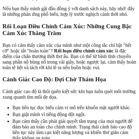
Nếu bạn thấy mình gật đầu đồng ý với danh sách này, hãy nhớ: đây
là những phản ứng phổ biến, hợp lý trước nghịch cảnh thời nhỏ.
Rối Loạn Điều Chỉnh Cảm Xúc: Những Cung Bậc
Cảm Xúc Thăng Trầm
Bạn có cảm thấy cảm xúc của mình như một công tắc chỉ bật "hết
cỡ" hoặc tắt "hoàn toàn"?
Rối loạn điều chỉnh cảm xúc
là đặc
điểm của chấn thương thời thơ ấu. Bạn có thể từ bình tĩnh chuyển
sang phẫn nộ bùng nổ trong vài giây, hoặc ngược lại, cảm thấy hoàn
toàn tê liệt và tách rời khi lẽ ra nên buồn hoặc vui.
Cảnh Giác Cao Độ: Đợi Chờ Thảm Họa
Cảnh giác cao độ là thói quên kiệt sức khi bạn luôn quét môi trường
xung quanh tìm mối đe dọa.
Bạn liên tục đọc biểu cảm vi mô trên khuôn mặt người khác.
Bạn giật mình vì tiếng động đột ngột.
Bạn cảm thấy cần phải giải quyết tâm trạng của mọi người để
đảm bảo an toàn cho chính mình. Trạng thái cảnh báo cao độ
liên tục này làm cạn kiệt năng lượng và khiến thư giãn cảm
thấy không an toàn.