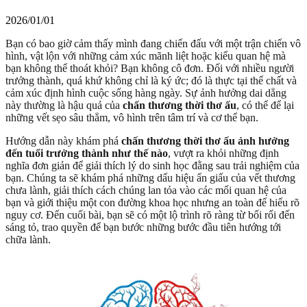
2026/01/01
Bạn có bao giờ cảm thấy mình đang chiến đấu với một trận chiến vô
hình, vật lộn với những cảm xúc mãnh liệt hoặc kiểu quan hệ mà
bạn không thể thoát khỏi? Bạn không cô đơn. Đối với nhiều người
trưởng thành, quá khứ không chỉ là ký ức; đó là thực tại thể chất và
cảm xúc định hình cuộc sống hàng ngày. Sự ảnh hưởng dai dẳng
này thường là hậu quả của
chấn thương thời thơ ấu
, có thể để lại
những vết sẹo sâu thẳm, vô hình trên tâm trí và cơ thể bạn.
Hướng dẫn này khám phá
chấn thương thời thơ ấu ảnh hưởng
đến tuổi trưởng thành như thế nào
, vượt ra khỏi những định
nghĩa đơn giản để giải thích lý do sinh học đằng sau trải nghiệm của
bạn. Chúng ta sẽ khám phá những dấu hiệu ẩn giấu của vết thương
chưa lành, giải thích cách chúng lan tỏa vào các mối quan hệ của
bạn và giới thiệu một con đường khoa học nhưng an toàn để hiểu rõ
nguy cơ. Đến cuối bài, bạn sẽ có một lộ trình rõ ràng từ bối rối đến
sáng tỏ, trao quyền để bạn bước những bước đầu tiên hướng tới
chữa lành.