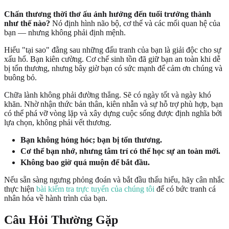
Chấn thương thời thơ ấu ảnh hưởng đến tuổi trưởng thành
như thế nào?
Nó định hình não bộ, cơ thể và các mối quan hệ của
bạn — nhưng không phải định mệnh.
Hiểu "tại sao" đằng sau những đấu tranh của bạn là giải độc cho sự
xấu hổ. Bạn kiên cường. Cơ chế sinh tồn đã giữ bạn an toàn khi dễ
bị tổn thương, nhưng bây giờ bạn có sức mạnh để cảm ơn chúng và
buông bỏ.
Chữa lành không phải đường thẳng. Sẽ có ngày tốt và ngày khó
khăn. Nhờ nhận thức bản thân, kiên nhẫn và sự hỗ trợ phù hợp, bạn
có thể phá vỡ vòng lặp và xây dựng cuộc sống được định nghĩa bởi
lựa chọn, không phải vết thương.
Bạn không hỏng hóc; bạn bị tổn thương.
Cơ thể bạn nhớ, nhưng tâm trí có thể học sự an toàn mới.
Không bao giờ quá muộn để bắt đầu.
Nếu sẵn sàng ngưng phỏng đoán và bắt đầu thấu hiểu, hãy cân nhắc
thực hiện
bài kiểm tra trực tuyến của chúng tôi
để có bức tranh cá
nhân hóa về hành trình của bạn.
Câu Hỏi Thường Gặp