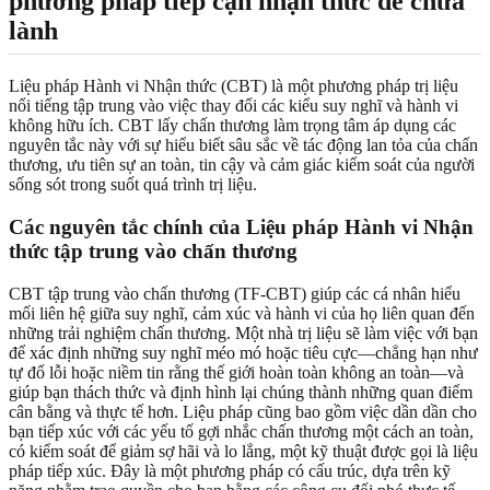
phương pháp tiếp cận nhận thức để chữa
lành
Liệu pháp Hành vi Nhận thức (CBT) là một phương pháp trị liệu
nổi tiếng tập trung vào việc thay đổi các kiểu suy nghĩ và hành vi
không hữu ích. CBT lấy chấn thương làm trọng tâm áp dụng các
nguyên tắc này với sự hiểu biết sâu sắc về tác động lan tỏa của chấn
thương, ưu tiên sự an toàn, tin cậy và cảm giác kiểm soát của người
sống sót trong suốt quá trình trị liệu.
Các nguyên tắc chính của
Liệu pháp Hành vi Nhận
thức tập trung vào chấn thương
CBT tập trung vào chấn thương (TF-CBT) giúp các cá nhân hiểu
mối liên hệ giữa suy nghĩ, cảm xúc và hành vi của họ liên quan đến
những trải nghiệm chấn thương. Một nhà trị liệu sẽ làm việc với bạn
để xác định những suy nghĩ méo mó hoặc tiêu cực—chẳng hạn như
tự đổ lỗi hoặc niềm tin rằng thế giới hoàn toàn không an toàn—và
giúp bạn thách thức và định hình lại chúng thành những quan điểm
cân bằng và thực tế hơn. Liệu pháp cũng bao gồm việc dần dần cho
bạn tiếp xúc với các yếu tố gợi nhắc chấn thương một cách an toàn,
có kiểm soát để giảm sợ hãi và lo lắng, một kỹ thuật được gọi là liệu
pháp tiếp xúc. Đây là một phương pháp có cấu trúc, dựa trên kỹ