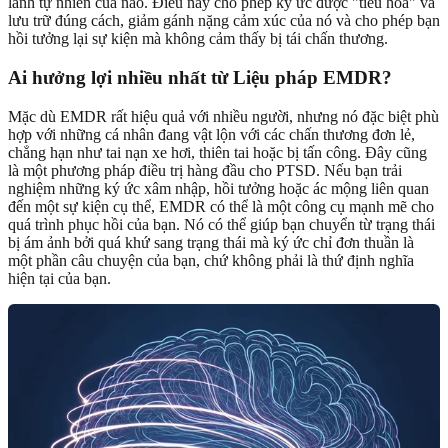
lành tự nhiên của não. Điều này cho phép ký ức được "tiêu hóa" và
lưu trữ đúng cách, giảm gánh nặng cảm xúc của nó và cho phép bạn
hồi tưởng lại sự kiện mà không cảm thấy bị tái chấn thương.
Ai hưởng lợi nhiều nhất từ
Liệu pháp EMDR
?
Mặc dù EMDR rất hiệu quả với nhiều người, nhưng nó đặc biệt phù
hợp với những cá nhân đang vật lộn với các chấn thương đơn lẻ,
chẳng hạn như tai nạn xe hơi, thiên tai hoặc bị tấn công. Đây cũng
là một phương pháp điều trị hàng đầu cho PTSD. Nếu bạn trải
nghiệm những ký ức xâm nhập, hồi tưởng hoặc ác mộng liên quan
đến một sự kiện cụ thể, EMDR có thể là một công cụ mạnh mẽ cho
quá trình phục hồi của bạn. Nó có thể giúp bạn chuyển từ trạng thái
bị ám ảnh bởi quá khứ sang trạng thái mà ký ức chỉ đơn thuần là
một phần câu chuyện của bạn, chứ không phải là thứ định nghĩa
hiện tại của bạn.