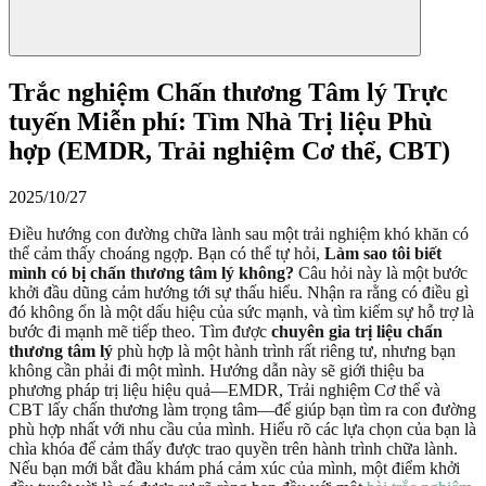
Trắc nghiệm Chấn thương Tâm lý Trực
tuyến Miễn phí: Tìm Nhà Trị liệu Phù
hợp (EMDR, Trải nghiệm Cơ thể, CBT)
2025/10/27
Điều hướng con đường chữa lành sau một trải nghiệm khó khăn có
thể cảm thấy choáng ngợp. Bạn có thể tự hỏi,
Làm sao tôi biết
mình có bị chấn thương tâm lý không?
Câu hỏi này là một bước
khởi đầu dũng cảm hướng tới sự thấu hiểu. Nhận ra rằng có điều gì
đó không ổn là một dấu hiệu của sức mạnh, và tìm kiếm sự hỗ trợ là
bước đi mạnh mẽ tiếp theo. Tìm được
chuyên gia trị liệu chấn
thương tâm lý
phù hợp là một hành trình rất riêng tư, nhưng bạn
không cần phải đi một mình. Hướng dẫn này sẽ giới thiệu ba
phương pháp trị liệu hiệu quả—EMDR, Trải nghiệm Cơ thể và
CBT lấy chấn thương làm trọng tâm—để giúp bạn tìm ra con đường
phù hợp nhất với nhu cầu của mình. Hiểu rõ các lựa chọn của bạn là
chìa khóa để cảm thấy được trao quyền trên hành trình chữa lành.
Nếu bạn mới bắt đầu khám phá cảm xúc của mình, một điểm khởi