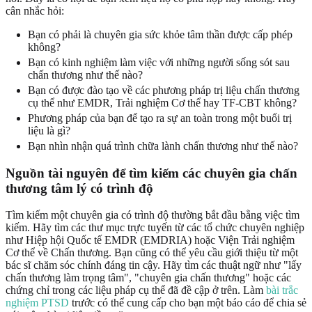
cân nhắc hỏi:
Bạn có phải là chuyên gia sức khỏe tâm thần được cấp phép
không?
Bạn có kinh nghiệm làm việc với những người sống sót sau
chấn thương như thế nào?
Bạn có được đào tạo về các phương pháp trị liệu chấn thương
cụ thể như EMDR, Trải nghiệm Cơ thể hay TF-CBT không?
Phương pháp của bạn để tạo ra sự an toàn trong một buổi trị
liệu là gì?
Bạn nhìn nhận quá trình chữa lành chấn thương như thế nào?
Nguồn tài nguyên để tìm kiếm
các chuyên gia chấn
thương tâm lý có trình độ
Tìm kiếm một chuyên gia có trình độ thường bắt đầu bằng việc tìm
kiếm. Hãy tìm các thư mục trực tuyến từ các tổ chức chuyên nghiệp
như Hiệp hội Quốc tế EMDR (EMDRIA) hoặc Viện Trải nghiệm
Cơ thể về Chấn thương. Bạn cũng có thể yêu cầu giới thiệu từ một
bác sĩ chăm sóc chính đáng tin cậy. Hãy tìm các thuật ngữ như "lấy
chấn thương làm trọng tâm", "chuyên gia chấn thương" hoặc các
chứng chỉ trong các liệu pháp cụ thể đã đề cập ở trên. Làm
bài trắc
nghiệm PTSD
trước có thể cung cấp cho bạn một báo cáo để chia sẻ