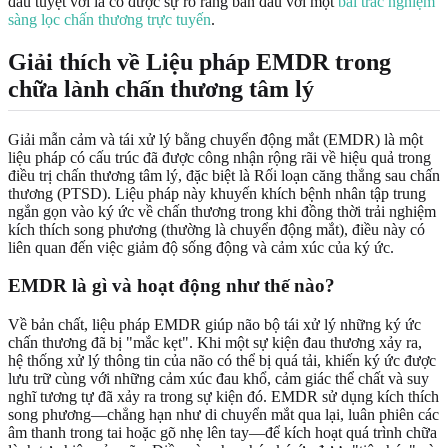
đầu tuyệt vời là có được sự rõ ràng ban đầu với một
bài trắc nghiệm
sàng lọc chấn thương trực tuyến
.
Giải thích về
Liệu pháp EMDR
trong
chữa lành chấn thương tâm lý
Giải mẫn cảm và tái xử lý bằng chuyển động mắt (EMDR) là một
liệu pháp có cấu trúc đã được công nhận rộng rãi về hiệu quả trong
điều trị chấn thương tâm lý, đặc biệt là Rối loạn căng thẳng sau chấn
thương (PTSD). Liệu pháp này khuyến khích bệnh nhân tập trung
ngắn gọn vào ký ức về chấn thương trong khi đồng thời trải nghiệm
kích thích song phương (thường là chuyển động mắt), điều này có
liên quan đến việc giảm độ sống động và cảm xúc của ký ức.
EMDR
là gì và hoạt động như thế nào?
Về bản chất, liệu pháp EMDR giúp não bộ tái xử lý những ký ức
chấn thương đã bị "mắc kẹt". Khi một sự kiện đau thương xảy ra,
hệ thống xử lý thông tin của não có thể bị quá tải, khiến ký ức được
lưu trữ cùng với những cảm xúc đau khổ, cảm giác thể chất và suy
nghĩ tương tự đã xảy ra trong sự kiện đó. EMDR sử dụng kích thích
song phương—chẳng hạn như di chuyển mắt qua lại, luân phiên các
âm thanh trong tai hoặc gõ nhẹ lên tay—để kích hoạt quá trình chữa