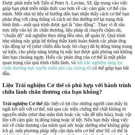
Được phát triển bởi Tiến sĩ Peter A. Levine, SE tập trung vào việc
giúp bạn phát triển nhận thức cao hơn về các cảm giác cơ thể của
mình. Một nhà trị liệu sẽ hướng dẫn bạn nhận thấy cách cơ thể bạn
phản ứng với căng thẳng và cách nó tìm đường trở lại trạng thái
bình tĩnh—một quá trình được gọi là "dao động". Thay vì đi sâu
trực tiếp vào ký ức chấn thương, liệu pháp di chuyển chậm rãi,
"chuẩn độ" trải nghiệm theo từng liều nhỏ, dễ quản lý. Quá trình
nhẹ nhàng này giúp hệ thống thần kinh hoàn thành các phản ứng
vận động tự vệ (như chiến đấu hoặc bỏ chạy) đã bị đóng băng trong
sự kiện, cho phép năng lượng bị mắc kẹt được giải phóng mà không
làm bạn choáng ngợp. Hiểu các phản ứng của cơ thể là một phần
quan trọng của quá trình chữa lành, và
bài trắc nghiệm sàng lọc
chấn thương trực tuyến miễn phí của chúng tôi
có thể giúp bạn bắt
đầu.
Liệu
Trải nghiệm Cơ thể
có phù hợp với hành trình
chữa lành chấn thương của bạn không?
Trải nghiệm Cơ thể
đặc biệt có lợi cho những người cảm thấy bị
ngắt kết nối với cơ thể, trải qua các triệu chứng thể chất không rõ
nguyên nhân (như đau mãn tính hoặc các vấn đề tiêu hóa), hoặc vật
lộn với cảm giác bị đóng băng hoặc tê liệt. Nếu bạn thấy rằng việc
nói về chấn thương của mình quá sức hoặc dường như không giúp
ích gì, một phương pháp tiếp cận dựa trên cơ thể như SE có thể là