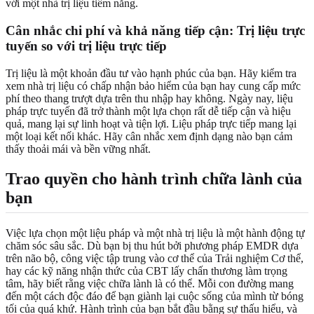
với một nhà trị liệu tiềm năng.
Cân nhắc chi phí và
khả năng tiếp cận
: Trị liệu trực
tuyến so với trị liệu trực tiếp
Trị liệu là một khoản đầu tư vào hạnh phúc của bạn. Hãy kiểm tra
xem nhà trị liệu có chấp nhận bảo hiểm của bạn hay cung cấp mức
phí theo thang trượt dựa trên thu nhập hay không. Ngày nay, liệu
pháp trực tuyến đã trở thành một lựa chọn rất dễ tiếp cận và hiệu
quả, mang lại sự linh hoạt và tiện lợi. Liệu pháp trực tiếp mang lại
một loại kết nối khác. Hãy cân nhắc xem định dạng nào bạn cảm
thấy thoải mái và bền vững nhất.
Trao quyền cho hành trình chữa lành của
bạn
Việc lựa chọn một liệu pháp và một nhà trị liệu là một hành động tự
chăm sóc sâu sắc. Dù bạn bị thu hút bởi phương pháp EMDR dựa
trên não bộ, công việc tập trung vào cơ thể của Trải nghiệm Cơ thể,
hay các kỹ năng nhận thức của CBT lấy chấn thương làm trọng
tâm, hãy biết rằng việc chữa lành là có thể. Mỗi con đường mang
đến một cách độc đáo để bạn giành lại cuộc sống của mình từ bóng
tối của quá khứ. Hành trình của bạn bắt đầu bằng sự thấu hiểu, và