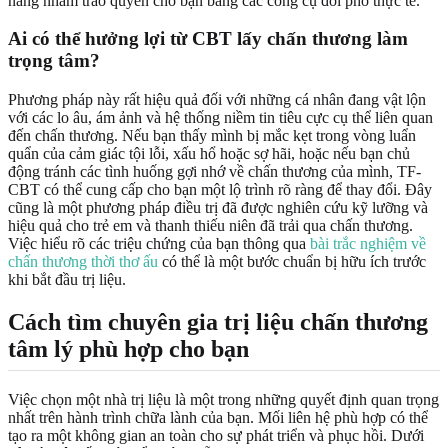
năng nhằm trao quyền cho bạn bằng các công cụ đối phó thực tế.
Ai có thể hưởng lợi từ
CBT lấy chấn thương làm
trọng tâm
?
Phương pháp này rất hiệu quả đối với những cá nhân đang vật lộn
với các lo âu, ám ảnh và hệ thống niềm tin tiêu cực cụ thể liên quan
đến chấn thương. Nếu bạn thấy mình bị mắc kẹt trong vòng luẩn
quẩn của cảm giác tội lỗi, xấu hổ hoặc sợ hãi, hoặc nếu bạn chủ
động tránh các tình huống gợi nhớ về chấn thương của mình, TF-
CBT có thể cung cấp cho bạn một lộ trình rõ ràng để thay đổi. Đây
cũng là một phương pháp điều trị đã được nghiên cứu kỹ lưỡng và
hiệu quả cho trẻ em và thanh thiếu niên đã trải qua chấn thương.
Việc hiểu rõ các triệu chứng của bạn thông qua
bài trắc nghiệm về
chấn thương thời thơ ấu
có thể là một bước chuẩn bị hữu ích trước
khi bắt đầu trị liệu.
Cách tìm
chuyên gia trị liệu chấn thương
tâm lý phù hợp
cho bạn
Việc chọn một nhà trị liệu là một trong những quyết định quan trọng
nhất trên hành trình chữa lành của bạn. Mối liên hệ phù hợp có thể
tạo ra một không gian an toàn cho sự phát triển và phục hồi. Dưới