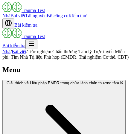
Trauma Test
Nhà
Bài viết
Tài nguyên
Bộ công cụ
Kiểm thử
Bài kiểm tra
Trauma Test
Bài kiểm tra
Nhà
/
Bài viết
/
Trắc nghiệm Chấn thương Tâm lý Trực tuyến Miễn
phí: Tìm Nhà Trị liệu Phù hợp (EMDR, Trải nghiệm Cơ thể, CBT)
Menu
Giải thích về Liệu pháp EMDR trong chữa lành chấn thương tâm lý