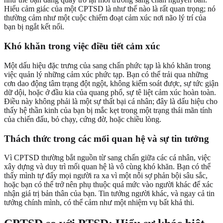
Hiểu cảm giác của một CPTSD là như thế nào là rất quan trọng; nó
thường cảm như một cuộc chiếm đoạt cảm xúc nơi não lý trí của
bạn bị ngắt kết nối.
Khó khăn trong việc điều tiết cảm xúc
Một dấu hiệu đặc trưng của sang chấn phức tạp là khó khăn trong
việc quản lý những cảm xúc phức tạp. Bạn có thể trải qua những
cơn dao động tâm trạng đột ngột, không kiểm soát được, sự tức giận
dữ dội, hoặc ở đầu kia của quang phổ, sự tê liệt cảm xúc hoàn toàn.
Điều này không phải là một sự thất bại cá nhân; đây là dấu hiệu cho
thấy hệ thần kinh của bạn bị mắc kẹt trong một trạng thái mãn tính
của chiến đấu, bỏ chạy, cứng đờ, hoặc chiều lòng.
Thách thức trong các mối quan hệ và sự tin tưởng
Vì CPTSD thường bắt nguồn từ sang chấn giữa các cá nhân, việc
xây dựng và duy trì mối quan hệ là vô cùng khó khăn. Bạn có thể
thấy mình tự đẩy mọi người ra xa vì một nỗi sợ phản bội sâu sắc,
hoặc bạn có thể trở nên phụ thuộc quá mức vào người khác để xác
nhận giá trị bản thân của bạn. Tin tưởng người khác, và ngay cả tin
tưởng chính mình, có thể cảm như một nhiệm vụ bất khả thi.