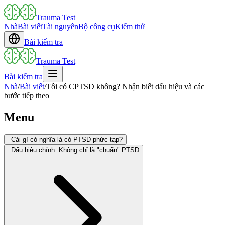
Trauma Test
Nhà
Bài viết
Tài nguyên
Bộ công cụ
Kiểm thử
Bài kiểm tra
Trauma Test
Bài kiểm tra
Nhà
/
Bài viết
/
Tôi có CPTSD không? Nhận biết dấu hiệu và các
bước tiếp theo
Menu
Cái gì có nghĩa là có PTSD phức tạp?
Dấu hiệu chính: Không chỉ là "chuẩn" PTSD