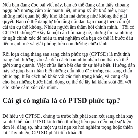
Nếu bạn đang đọc bài viết này, bạn có thể đang cảm thấy choáng
ngợp bởi những cảm xúc mãnh liệt, những ký ức khó hiểu, hoặc
những mối quan hệ đầy khó khăn mà dường như không thể giải
quyết. Bạn có thể đang tự hỏi rằng nỗi đau bạn mang theo có một
cái tên cụ thể không. Nhiều người âm thầm hỏi chính mình, "Tôi có
CPTSD không?" Đây là một câu hỏi nặng nề, nhưng tìm ra những
từ ngữ chính xác để miêu tả trải nghiệm của bạn có thể là bước đầu
tiên mạnh mẽ và giải phóng trên con đường chữa lành.
Rối loạn căng thẳng sau sang chấn phức tạp (CPTSD) là một tình
trạng ảnh hưởng sâu sắc đến cách bạn nhìn nhận bản thân và thế
giới xung quanh. Việc chữa lành bắt đầu từ sự hiểu biết. Hướng dẫn
này sẽ giúp bạn nhận biết những dấu hiệu đặc trưng của sang chấn
phức tạp, hiểu cách nó khác với các tình trạng khác, và cung cấp
cho bạn những bước hành động cụ thể để lấy lại kiểm soát đối với
sức khỏe cảm xúc của mình.
Cái gì có nghĩa là có PTSD phức tạp?
Để hiểu về CPTSD, chúng ta trước hết phải xem xét sang chấn xảy
ra như thế nào. PTSD kinh điển thường liên quan đến một sự kiện
đơn lẻ, đáng sợ, như một vụ tai nạn xe hơi nghiêm trọng hoặc thiên
tai. Tuy nhiên, CPTSD phát triển khác đi.