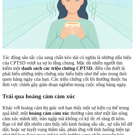
Tác động sâu sắc của sang chấn kéo dài có nghĩa là những dấu hiệu
của CPTSD vượt xa sự lo lắng chung. Mặc dù nhiều người tìm
kiếm một
danh sách các triệu chứng CPTSD
, điều cần thiết là
phải hiểu những triệu chứng này biểu hiện như thế nào trong thói
quen hàng ngày của bạn. Các triệu chứng cốt lõi thường thuộc ba
lĩnh vực chính gây gián đoạn nghiêm trọng cuộc sống hàng ngày.
Trải qua hoảng cảm cảm xúc
Khác với hoảng cảm thị giác nơi bạn thấy một sự kiện cụ thể trong
quá khứ, một
hoảng cảm cảm xúc
thường cảm như một làn sóng
cảm xúc mãnh liệt, tràn ngập mà không có ký ức rõ ràng đi kèm.
Bạn có thể đột nhiên cảm thấy nỗi kinh hoàng sâu sắc, sự xấu hổ dữ
dội, hoặc sự tuyệt vọng thẳm sâu, phản ứng với tình huống hiện tại
như thể bạn đang quay trở lại môi trường sang chấn nguyên bản.