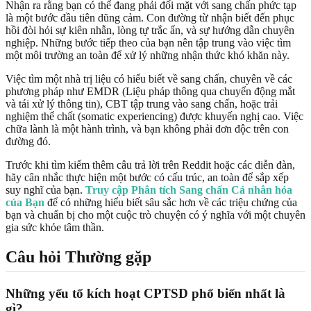
Nhận ra rằng bạn có thể đang phải đối mặt với sang chấn phức tạp
là một bước đầu tiên dũng cảm. Con đường từ nhận biết đến phục
hồi đòi hỏi sự kiên nhẫn, lòng tự trắc ẩn, và sự hướng dẫn chuyên
nghiệp. Những bước tiếp theo của bạn nên tập trung vào việc tìm
một môi trường an toàn để xử lý những nhận thức khó khăn này.
Việc tìm một nhà trị liệu có hiểu biết về sang chấn, chuyên về các
phương pháp như EMDR (Liệu pháp thông qua chuyển động mắt
và tái xử lý thông tin), CBT tập trung vào sang chấn, hoặc trải
nghiệm thể chất (somatic experiencing) được khuyến nghị cao. Việc
chữa lành là một hành trình, và bạn không phải đơn độc trên con
đường đó.
Trước khi tìm kiếm thêm câu trả lời trên Reddit hoặc các diễn đàn,
hãy cân nhắc thực hiện một bước có cấu trúc, an toàn để sắp xếp
suy nghĩ của bạn.
Truy cập Phân tích Sang chấn Cá nhân hóa
của Bạn
để có những hiểu biết sâu sắc hơn về các triệu chứng của
bạn và chuẩn bị cho một cuộc trò chuyện có ý nghĩa với một chuyên
gia sức khỏe tâm thần.
Câu hỏi Thường gặp
Những yếu tố kích hoạt CPTSD phổ biến nhất là
gì?