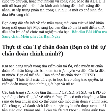
cuộc trò chuyện, hoặc một nhiệm vụ công việc. Mặc dù ADHD là
một rối loạn phát triển thần kinh ảnh hưởng đến chức năng điều
hành, sự tập trung phân tán trong CPTSD là một cơ chế sinh tồn
dựa trên sang chấn.
Bạn đang đặt câu hỏi về các mẫu trạng thái cảm xúc và khó khăn
trong mối quan hệ? Một sàng lọc ban đầu có thể là một điểm khởi
đầu hữu ích để tổ chức trải nghiệm của bạn.
Bắt đầu Bài kiểm tra
Sang chấn Miễn phí của Bạn Ngay
Thực tế của Tự chẩn đoán (Bạn có thể tự
chẩn đoán chính mình?)
Khi bạn đang tuyệt vọng tìm kiếm câu trả lời, việc muốn tự chẩn
đoán bản thân bằng các bài kiểm tra trực tuyến và diễn đàn là điều
tự nhiên. Bạn có thể hỏi, "Bạn có thể tự chẩn đoán CPTSD
không?" Thực tế là mặc dù việc tự học là vô cùng trao quyền, tự
chẩn đoán mang theo những giới hạn và rủi ro.
Các tình trạng sức khỏe tâm thần như CPTSD, PTSD, và BPD có
sự chồng chéo đáng kể về triệu chứng. Chỉ có một chuyên gia lâm
sàng đủ tiêu chuẩn mới có thể cung cấp một chẩn đoán y chính xác.
Các công cụ và danh sách kiểm tra trực tuyến nên được xem như la
bàn giáo dục, không phải là câu trả lời dứt khoát. Chúng giúp bạn