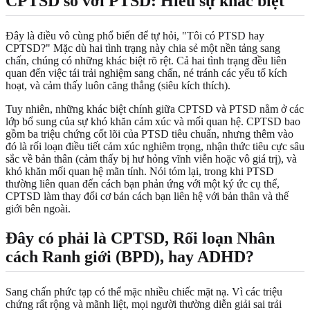
CPTSD so với PTSD: Hiểu sự khác biệt
Đây là điều vô cùng phổ biến để tự hỏi, "Tôi có PTSD hay
CPTSD?" Mặc dù hai tình trạng này chia sẻ một nền tảng sang
chấn, chúng có những khác biệt rõ rệt. Cả hai tình trạng đều liên
quan đến việc tái trải nghiệm sang chấn, né tránh các yếu tố kích
hoạt, và cảm thấy luôn căng thẳng (siêu kích thích).
Tuy nhiên, những khác biệt chính giữa CPTSD và PTSD nằm ở các
lớp bổ sung của sự khó khăn cảm xúc và mối quan hệ. CPTSD bao
gồm ba triệu chứng cốt lõi của PTSD tiêu chuẩn, nhưng thêm vào
đó là rối loạn điều tiết cảm xúc nghiêm trọng, nhận thức tiêu cực sâu
sắc về bản thân (cảm thấy bị hư hỏng vĩnh viễn hoặc vô giá trị), và
khó khăn mối quan hệ mãn tính. Nói tóm lại, trong khi PTSD
thường liên quan đến cách bạn phản ứng với một ký ức cụ thể,
CPTSD làm thay đổi cơ bản cách bạn liên hệ với bản thân và thế
giới bên ngoài.
Đây có phải là CPTSD, Rối loạn Nhân
cách Ranh giới (BPD), hay ADHD?
Sang chấn phức tạp có thể mặc nhiều chiếc mặt nạ. Vì các triệu
chứng rất rộng và mãnh liệt, mọi người thường diễn giải sai trải