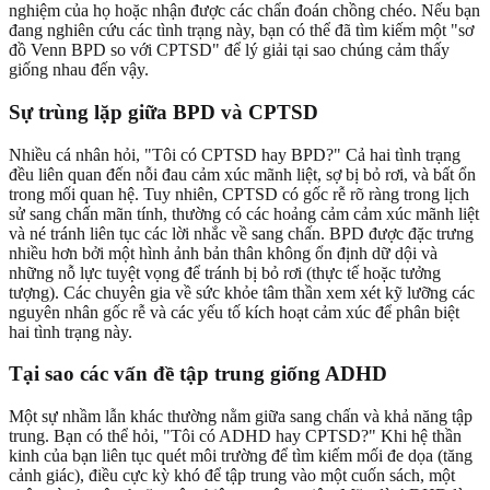
nghiệm của họ hoặc nhận được các chẩn đoán chồng chéo. Nếu bạn
đang nghiên cứu các tình trạng này, bạn có thể đã tìm kiếm một "sơ
đồ Venn BPD so với CPTSD" để lý giải tại sao chúng cảm thấy
giống nhau đến vậy.
Sự trùng lặp giữa BPD và CPTSD
Nhiều cá nhân hỏi, "Tôi có CPTSD hay BPD?" Cả hai tình trạng
đều liên quan đến nỗi đau cảm xúc mãnh liệt, sợ bị bỏ rơi, và bất ổn
trong mối quan hệ. Tuy nhiên, CPTSD có gốc rễ rõ ràng trong lịch
sử sang chấn mãn tính, thường có các hoảng cảm cảm xúc mãnh liệt
và né tránh liên tục các lời nhắc về sang chấn. BPD được đặc trưng
nhiều hơn bởi một hình ảnh bản thân không ổn định dữ dội và
những nỗ lực tuyệt vọng để tránh bị bỏ rơi (thực tế hoặc tưởng
tượng). Các chuyên gia về sức khỏe tâm thần xem xét kỹ lưỡng các
nguyên nhân gốc rễ và các yếu tố kích hoạt cảm xúc để phân biệt
hai tình trạng này.
Tại sao các vấn đề tập trung giống ADHD
Một sự nhầm lẫn khác thường nằm giữa sang chấn và khả năng tập
trung. Bạn có thể hỏi, "Tôi có ADHD hay CPTSD?" Khi hệ thần
kinh của bạn liên tục quét môi trường để tìm kiếm mối đe dọa (tăng
cảnh giác), điều cực kỳ khó để tập trung vào một cuốn sách, một