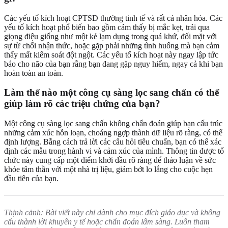
Các yếu tố kích hoạt CPTSD thường tinh tế và rất cá nhân hóa. Các
yếu tố kích hoạt phổ biến bao gồm cảm thấy bị mắc kẹt, trải qua
giọng điệu giống như một kẻ lạm dụng trong quá khứ, đối mặt với
sự từ chối nhận thức, hoặc gặp phải những tình huống mà bạn cảm
thấy mất kiểm soát đột ngột. Các yếu tố kích hoạt này ngay lập tức
báo cho não của bạn rằng bạn đang gặp nguy hiểm, ngay cả khi bạn
hoàn toàn an toàn.
Làm thế nào một công cụ sàng lọc sang chấn có thể
giúp làm rõ các triệu chứng của bạn?
Một công cụ sàng lọc sang chấn không chẩn đoán giúp bạn cấu trúc
những cảm xúc hỗn loạn, choáng ngợp thành dữ liệu rõ ràng, có thể
định lượng. Bằng cách trả lời các câu hỏi tiêu chuẩn, bạn có thể xác
định các mẫu trong hành vi và cảm xúc của mình. Thông tin được tổ
chức này cung cấp một điểm khởi đầu rõ ràng để thảo luận về sức
khỏe tâm thần với một nhà trị liệu, giảm bớt lo lắng cho cuộc hẹn
đầu tiên của bạn.
Thịnh cảnh: Bài viết này chỉ dành cho mục đích giáo dục và không
cấu thành lời khuyên y tế hoặc chẩn đoán lâm sàng. Luôn tham