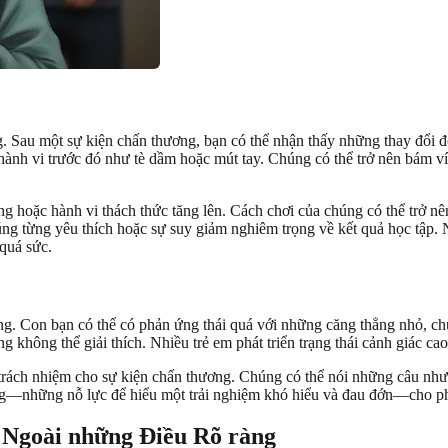
g. Sau một sự kiện chấn thương, bạn có thể nhận thấy những thay đổi đ
ác hành vi trước đó như tè dầm hoặc mút tay. Chúng có thể trở nên bám v
g hoặc hành vi thách thức tăng lên. Cách chơi của chúng có thể trở nên l
g từng yêu thích hoặc sự suy giảm nghiêm trọng về kết quả học tập. N
 quá sức.
g. Con bạn có thể có phản ứng thái quá với những căng thẳng nhỏ, chu
ng không thể giải thích. Nhiều trẻ em phát triển trạng thái cảnh giác ca
t trách nhiệm cho sự kiện chấn thương. Chúng có thể nói những câu như, 
—những nỗ lực để hiểu một trải nghiệm khó hiểu và đau đớn—cho phé
 Ngoài những Điều Rõ ràng