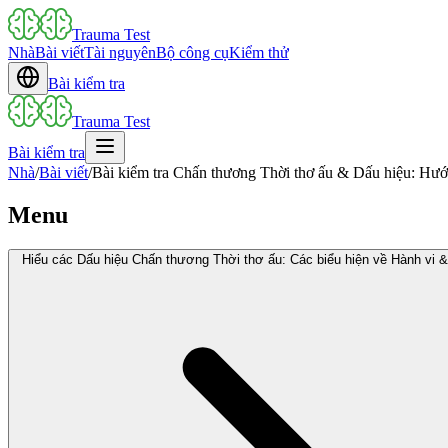
Trauma Test
Nhà
Bài viết
Tài nguyên
Bộ công cụ
Kiểm thử
Bài kiểm tra
Trauma Test
Bài kiểm tra
Nhà
/
Bài viết
/
Bài kiểm tra Chấn thương Thời thơ ấu & Dấu hiệu: Hư
Menu
Hiểu các Dấu hiệu Chấn thương Thời thơ ấu: Các biểu hiện về Hành vi 