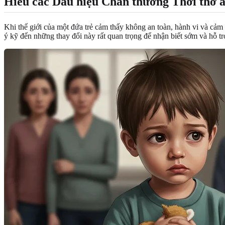
Hiểu các Dấu hiệu Chấn thương Thời thơ 
Khi thế giới của một đứa trẻ cảm thấy không an toàn, hành vi và cảm
ý kỹ đến những thay đổi này rất quan trọng để nhận biết sớm và hỗ t