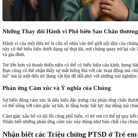
Những Thay đổi Hành vi Phổ biến Sau Chấn thương
Hành vi của một đứa trẻ là cửa sổ nhìn vào thế giới nội tâm của chún
này có thể biểu hiện dưới dạng sự thụt lùi, nơi chúng quay trở lại c
và gia đình.
Trẻ lớn hơn và thanh thiếu niên có thể có biểu hiện cáu kỉnh, hung hăn
Bạn cũng có thể nhận thấy sự mất hứng thú với các hoạt động mà chún
hư" mà là một đứa trẻ đang vật lộn để đối phó với những trải nghiệm
Phản ứng Cảm xúc và Ý nghĩa của Chúng
Sự biến động cảm xúc là dấu hiệu đặc trưng của phản ứng chấn thươn
có thể sống với cảm giác sợ hãi, lo lắng hoặc bất lực dai dẳng mà chú
Cảm giác xấu hổ và tội lỗi cũng phổ biến, vì trẻ em có thể tự quy kế
Nhận biết những phản ứng cảm xúc này đúng như bản chất của chúng
Nhận biết các Triệu chứng PTSD ở Trẻ em