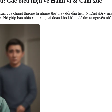
ấu: Các biểu hiện về Hành vi & Cảm xúc
 xúc của chúng thường là những thứ thay đổi đầu tiên. Những gợi ý nà
rợ. Nó giúp bạn nhìn xa hơn "giai đoạn khó khăn" để tìm ra nguyên nhâ