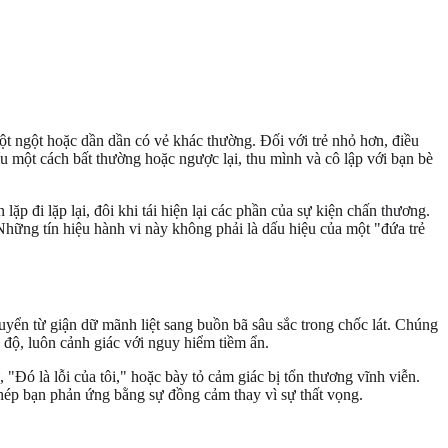
ột ngột hoặc dần dần có vẻ khác thường. Đối với trẻ nhỏ hơn, điều
íu một cách bất thường hoặc ngược lại, thu mình và cô lập với bạn bè
ặp đi lặp lại, đôi khi tái hiện lại các phần của sự kiện chấn thương.
hững tín hiệu hành vi này không phải là dấu hiệu của một "đứa trẻ
yển từ giận dữ mãnh liệt sang buồn bã sâu sắc trong chốc lát. Chúng
o độ, luôn cảnh giác với nguy hiểm tiềm ẩn.
"Đó là lỗi của tôi," hoặc bày tỏ cảm giác bị tổn thương vĩnh viễn.
p bạn phản ứng bằng sự đồng cảm thay vì sự thất vọng.