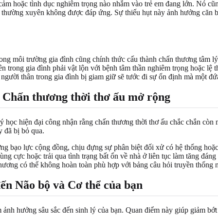
cảm hoặc tình dục nghiêm trọng nào nhắm vào trẻ em đang lớn. Nó cũng
óc thường xuyên không được đáp ứng. Sự thiếu hụt này ảnh hưởng căn 
rong môi trường gia đình cũng chính thức cấu thành chấn thương tâm lý
n trong gia đình phải vật lộn với bệnh tâm thần nghiêm trọng hoặc lệ 
người thân trong gia đình bị giam giữ sẽ tước đi sự ổn định mà một đứa 
g Chấn thương thời thơ ấu mở rộng
 học hiện đại công nhận rằng chấn thương thời thơ ấu chắc chắn còn m
 đã bị bỏ qua.
ớng bạo lực cộng đồng, chịu đựng sự phân biệt đối xử có hệ thống hoặc
ùng cực hoặc trải qua tình trạng bất ổn về nhà ở liên tục làm tăng đán
hương có thể không hoàn toàn phù hợp với bảng câu hỏi truyền thống 
ến Não bộ và Cơ thể của bạn
ảnh hưởng sâu sắc đến sinh lý của bạn. Quan điểm này giúp giảm bớt 