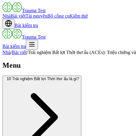
Trauma Test
Nhà
Bài viết
Tài nguyên
Bộ công cụ
Kiểm thử
Bài kiểm tra
Trauma Test
Bài kiểm tra
Nhà
/
Bài viết
/
Trải nghiệm Bất lợi Thời thơ ấu (ACEs): Triệu chứng v
Menu
10 Trải nghiệm Bất lợi Thời thơ ấu là gì?