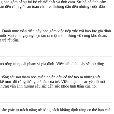
 bao gồm cả sự bỏ bê về thể chất và tình cảm. Sự bỏ bê tình cảm
bản đến cảm giác an toàn của trẻ, thường dẫn đến những cuộc đấu
. Danh mục toàn diện này bao gồm việc tiếp xúc với bạo lực gia đình
thuộc vào chất gây nghiện tạo ra một môi trường vô cùng khó đoán.
trẻ rất cần.
ở rộng ra ngoài phạm vi gia đình. Việc biết điều này sẽ mở rộng
 sống sót sau thảm họa thiên nhiên đều có thể tạo ra những vết
g kể mức độ căng thẳng cơ bản của trẻ. Việc nhận ra các yếu tố mở
nhưng vẫn ảnh hưởng sâu sắc đến sức khỏe tinh thần của họ.
cảm giác tự trách nặng nề bằng cách khẳng định rằng cơ thể bạn chỉ