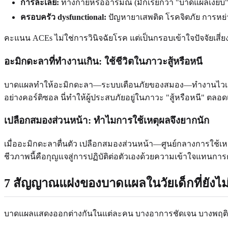
การละเลย:
ทางกายหรืออารมณ์ (มักเรียกว่า "บาดแผลเงียบ"
ครอบครัว dysfunctional:
ปัญหายาเสพติด โรคจิตภัย การหย่า
คะแนน ACEs ไม่ใช่การวินิจฉัยโรค แต่เป็นกรอบเข้าใจปัจจัยเสี่ย
อะมิกดะลาที่ทำงานเกิน: ใช้ชีวิตในภาวะสู้หรือหนี
บาดแผลทำให้อะมิกดะลา—ระบบเตือนภัยของสมอง—ทำงานไวเกิน รา
อย่างคอร์ติซอล นี่ทำให้ผู้ประสบภัยอยู่ในภาวะ "สู้หรือหนี" ตล
เปลือกสมองส่วนหน้า: ทำไมการใช้เหตุผลจึงยากนัก
เมื่ออะมิกดะลาตื่นตัว เปลือกสมองส่วนหน้า—ศูนย์กลางการใช้
ชีวภาพนี้คือกุญแจสู่การปฏิบัติต่อตัวเองด้วยความเข้าใจแทนการต
7 สัญญาณแฝงของบาดแผลในวัยเด็กที่ยังไม
บาดแผลแสดงออกต่างกันในแต่ละคน บางอาการชัดเจน บางพฤติกรรม