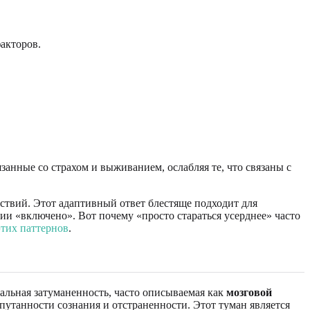
акторов.
занные со страхом и выживанием, ослабляя те, что связаны с
ствий. Этот адаптивный ответ блестяще подходит для
нии «включено». Вот почему «просто стараться усерднее» часто
тих паттернов
.
льная затуманенность, часто описываемая как
мозговой
путанности сознания и отстраненности. Этот туман является