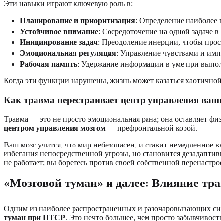
Эти навыки играют ключевую роль в:
Планирование и приоритизация
: Определение наиболее 
Устойчивое внимание
: Сосредоточение на одной задаче 
Инициирование задач
: Преодоление инерции, чтобы прост
Эмоциональная регуляция
: Управление чувствами и имп
Рабочая память
: Удержание информации в уме при выпо
Когда эти функции нарушены, жизнь может казаться хаотично
Как травма перестраивает центр управления ваш
Травма — это не просто эмоциональная рана; она оставляет физ
центром управления мозгом
— префронтальной корой.
Ваш мозг учится, что мир небезопасен, и ставит немедленное
избегания непосредственной угрозы, но становится дезадаптивн
не работает; вы боретесь против своей собственной перенаст
«Мозговой туман» и далее: Влияние тр
Одним из наиболее распространенных и разочаровывающих сим
туман при ПТСР
. Это нечто большее, чем просто забывчивос