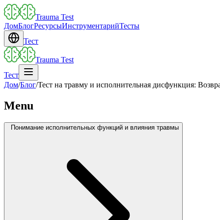
Trauma Test
Дом
Блог
Ресурсы
Инструментарий
Тесты
Тест
Trauma Test
Тест
Дом
/
Блог
/
Тест на травму и исполнительная дисфункция: Возвр
Menu
Понимание исполнительных функций и влияния травмы