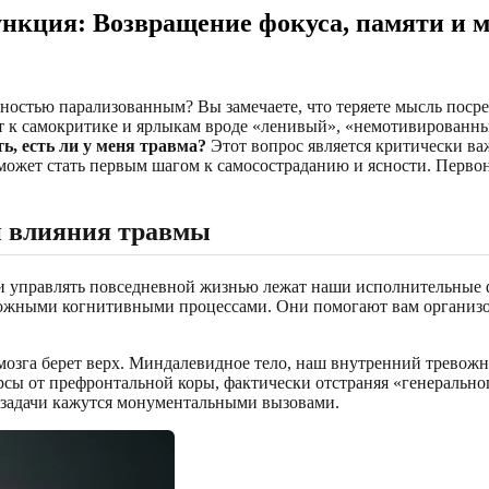
ункция: Возвращение фокуса, памяти и 
олностью парализованным? Вы замечаете, что теряете мысль поср
ят к самокритике и ярлыкам вроде «ленивый», «немотивированн
ть, есть ли у меня травма?
Этот вопрос является критически ва
ет стать первым шагом к самосостраданию и ясности. Первон
 влияния травмы
и управлять повседневной жизнью лежат наши исполнительные ф
сложными когнитивными процессами. Они помогают вам организов
 мозга берет верх. Миндалевидное тело, наш внутренний тревож
сы от префронтальной коры, фактически отстраняя «генеральног
 задачи кажутся монументальными вызовами.