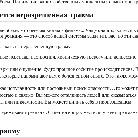
заботы. Понимание ваших собственных уникальных симптомов тр
ется неразрешенная травма
флешбэки, которые мы видим в фильмах. Чаще она проявляется в 
я реакция
— это способ вашей системы защитить вас, но эти ад
зывать на неразрешенную травму:
ные перепады настроения, хроническую тревогу или депрессию,
ры или ощущение, будто прошлое событие происходит снова. В
 которые напоминают вам о болезненном опыте. Это также може
ая испуганность или постоянный поиск опасности. Это может п
стью и связью. Вы можете отталкивать людей или оказываться
ны или никчемности. Вы можете винить себя в произошедшем.
и переживания реальны. Ответ на вопрос «есть ли у меня травма
травму