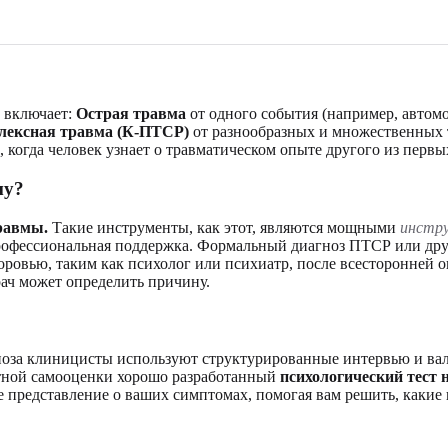
а включает:
Острая травма
от одного события (например, автом
лексная травма (К-ПТСР)
от разнообразных и множественных 
 когда человек узнает о травматическом опыте другого из первы
му?
травмы.
Такие инструменты, как этот, являются мощными
инстру
 профессиональная поддержка. Формальный диагноз ПТСР или дру
ровью, таким как психолог или психиатр, после всесторонней 
рач может определить причину.
гноза клиницисты используют структурированные интервью и ва
стной самооценки хорошо разработанный
психологический тест 
 представление о ваших симптомах, помогая вам решить, какие