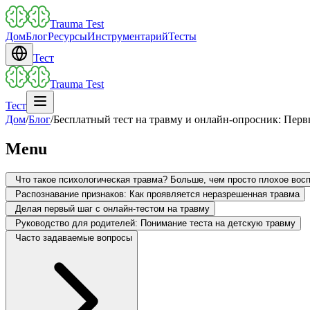
Trauma Test
Дом
Блог
Ресурсы
Инструментарий
Тесты
Тест
Trauma Test
Тест
Дом
/
Блог
/
Бесплатный тест на травму и онлайн-опросник: Пер
Menu
Что такое психологическая травма? Больше, чем просто плохое вос
Распознавание признаков: Как проявляется неразрешенная травма
Делая первый шаг с онлайн-тестом на травму
Руководство для родителей: Понимание теста на детскую травму
Часто задаваемые вопросы