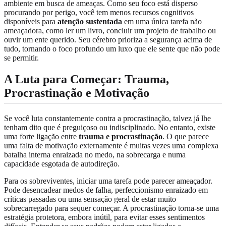
ambiente em busca de ameaças. Como seu foco está disperso
procurando por perigo, você tem menos recursos cognitivos
disponíveis para
atenção sustentada
em uma única tarefa não
ameaçadora, como ler um livro, concluir um projeto de trabalho ou
ouvir um ente querido. Seu cérebro prioriza a segurança acima de
tudo, tornando o foco profundo um luxo que ele sente que não pode
se permitir.
A Luta para Começar: Trauma,
Procrastinação e Motivação
Se você luta constantemente contra a procrastinação, talvez já lhe
tenham dito que é preguiçoso ou indisciplinado. No entanto, existe
uma forte ligação entre
trauma e procrastinação
. O que parece
uma falta de motivação externamente é muitas vezes uma complexa
batalha interna enraizada no medo, na sobrecarga e numa
capacidade esgotada de autodireção.
Para os sobreviventes, iniciar uma tarefa pode parecer ameaçador.
Pode desencadear medos de falha, perfeccionismo enraizado em
críticas passadas ou uma sensação geral de estar muito
sobrecarregado para sequer começar. A procrastinação torna-se uma
estratégia protetora, embora inútil, para evitar esses sentimentos