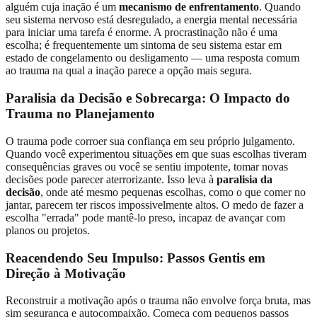
alguém cuja inação é um
mecanismo de enfrentamento
. Quando
seu sistema nervoso está desregulado, a energia mental necessária
para iniciar uma tarefa é enorme. A procrastinação não é uma
escolha; é frequentemente um sintoma de seu sistema estar em
estado de congelamento ou desligamento — uma resposta comum
ao trauma na qual a inação parece a opção mais segura.
Paralisia da Decisão e Sobrecarga: O Impacto do
Trauma no Planejamento
O trauma pode corroer sua confiança em seu próprio julgamento.
Quando você experimentou situações em que suas escolhas tiveram
consequências graves ou você se sentiu impotente, tomar novas
decisões pode parecer aterrorizante. Isso leva à
paralisia da
decisão
, onde até mesmo pequenas escolhas, como o que comer no
jantar, parecem ter riscos impossivelmente altos. O medo de fazer a
escolha "errada" pode mantê-lo preso, incapaz de avançar com
planos ou projetos.
Reacendendo Seu Impulso: Passos Gentis em
Direção à Motivação
Reconstruir a motivação após o trauma não envolve força bruta, mas
sim segurança e autocompaixão. Começa com pequenos passos