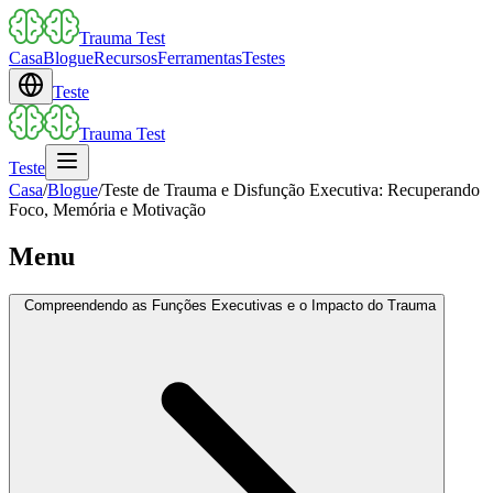
Trauma Test
Casa
Blogue
Recursos
Ferramentas
Testes
Teste
Trauma Test
Teste
Casa
/
Blogue
/
Teste de Trauma e Disfunção Executiva: Recuperando
Foco, Memória e Motivação
Menu
Compreendendo as Funções Executivas e o Impacto do Trauma