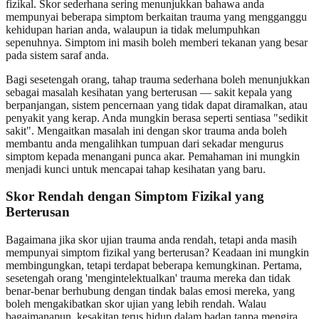
fizikal. Skor sederhana sering menunjukkan bahawa anda
mempunyai beberapa simptom berkaitan trauma yang mengganggu
kehidupan harian anda, walaupun ia tidak melumpuhkan
sepenuhnya. Simptom ini masih boleh memberi tekanan yang besar
pada sistem saraf anda.
Bagi sesetengah orang, tahap trauma sederhana boleh menunjukkan
sebagai masalah kesihatan yang berterusan — sakit kepala yang
berpanjangan, sistem pencernaan yang tidak dapat diramalkan, atau
penyakit yang kerap. Anda mungkin berasa seperti sentiasa "sedikit
sakit". Mengaitkan masalah ini dengan skor trauma anda boleh
membantu anda mengalihkan tumpuan dari sekadar mengurus
simptom kepada menangani punca akar. Pemahaman ini mungkin
menjadi kunci untuk mencapai tahap kesihatan yang baru.
Skor Rendah dengan Simptom Fizikal yang
Berterusan
Bagaimana jika skor ujian trauma anda rendah, tetapi anda masih
mempunyai simptom fizikal yang berterusan? Keadaan ini mungkin
membingungkan, tetapi terdapat beberapa kemungkinan. Pertama,
sesetengah orang 'mengintelektualkan' trauma mereka dan tidak
benar-benar berhubung dengan tindak balas emosi mereka, yang
boleh mengakibatkan skor ujian yang lebih rendah. Walau
bagaimanapun, kesakitan terus hidup dalam badan tanpa mengira.