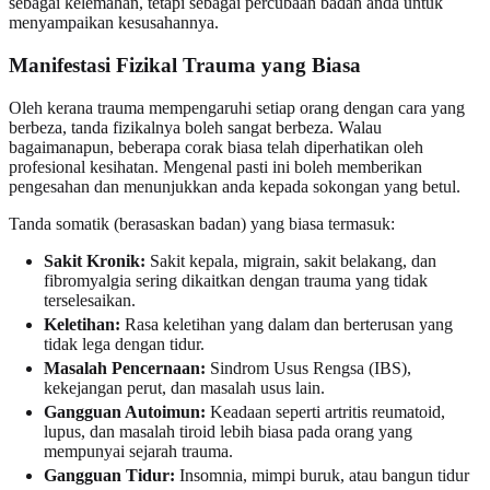
sebagai kelemahan, tetapi sebagai percubaan badan anda untuk
menyampaikan kesusahannya.
Manifestasi Fizikal Trauma yang Biasa
Oleh kerana trauma mempengaruhi setiap orang dengan cara yang
berbeza, tanda fizikalnya boleh sangat berbeza. Walau
bagaimanapun, beberapa corak biasa telah diperhatikan oleh
profesional kesihatan. Mengenal pasti ini boleh memberikan
pengesahan dan menunjukkan anda kepada sokongan yang betul.
Tanda somatik (berasaskan badan) yang biasa termasuk:
Sakit Kronik:
Sakit kepala, migrain, sakit belakang, dan
fibromyalgia sering dikaitkan dengan trauma yang tidak
terselesaikan.
Keletihan:
Rasa keletihan yang dalam dan berterusan yang
tidak lega dengan tidur.
Masalah Pencernaan:
Sindrom Usus Rengsa (IBS),
kekejangan perut, dan masalah usus lain.
Gangguan Autoimun:
Keadaan seperti artritis reumatoid,
lupus, dan masalah tiroid lebih biasa pada orang yang
mempunyai sejarah trauma.
Gangguan Tidur:
Insomnia, mimpi buruk, atau bangun tidur