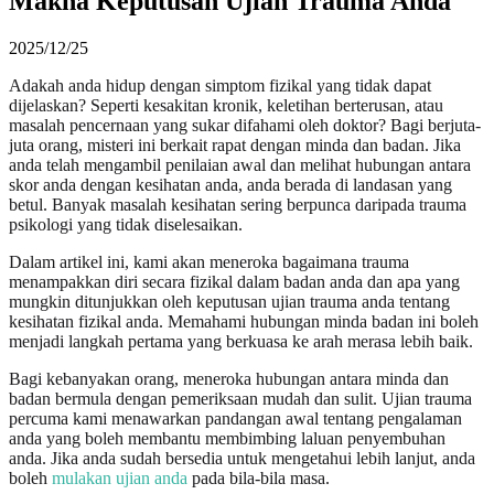
Makna Keputusan Ujian Trauma Anda
2025/12/25
Adakah anda hidup dengan simptom fizikal yang tidak dapat
dijelaskan? Seperti kesakitan kronik, keletihan berterusan, atau
masalah pencernaan yang sukar difahami oleh doktor? Bagi berjuta-
juta orang, misteri ini berkait rapat dengan minda dan badan. Jika
anda telah mengambil penilaian awal dan melihat hubungan antara
skor anda dengan kesihatan anda, anda berada di landasan yang
betul. Banyak masalah kesihatan sering berpunca daripada trauma
psikologi yang tidak diselesaikan.
Dalam artikel ini, kami akan meneroka bagaimana trauma
menampakkan diri secara fizikal dalam badan anda dan apa yang
mungkin ditunjukkan oleh keputusan ujian trauma anda tentang
kesihatan fizikal anda. Memahami hubungan minda badan ini boleh
menjadi langkah pertama yang berkuasa ke arah merasa lebih baik.
Bagi kebanyakan orang, meneroka hubungan antara minda dan
badan bermula dengan pemeriksaan mudah dan sulit. Ujian trauma
percuma kami menawarkan pandangan awal tentang pengalaman
anda yang boleh membantu membimbing laluan penyembuhan
anda. Jika anda sudah bersedia untuk mengetahui lebih lanjut, anda
boleh
mulakan ujian anda
pada bila-bila masa.