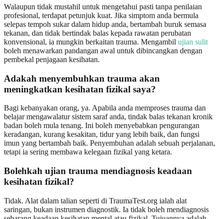
Walaupun tidak mustahil untuk mengetahui pasti tanpa penilaian
profesional, terdapat petunjuk kuat. Jika simptom anda bermula
selepas tempoh sukar dalam hidup anda, bertambah buruk semasa
tekanan, dan tidak bertindak balas kepada rawatan perubatan
konvensional, ia mungkin berkaitan trauma. Mengambil
ujian sulit
boleh menawarkan pandangan awal untuk dibincangkan dengan
pembekal penjagaan kesihatan.
Adakah menyembuhkan trauma akan
meningkatkan kesihatan fizikal saya?
Bagi kebanyakan orang, ya. Apabila anda memproses trauma dan
belajar mengawalatur sistem saraf anda, tindak balas tekanan kronik
badan boleh mula tenang. Ini boleh menyebabkan pengurangan
keradangan, kurang kesakitan, tidur yang lebih baik, dan fungsi
imun yang bertambah baik. Penyembuhan adalah sebuah perjalanan,
tetapi ia sering membawa kelegaan fizikal yang ketara.
Bolehkah ujian trauma mendiagnosis keadaan
kesihatan fizikal?
Tidak. Alat dalam talian seperti di TraumaTest.org ialah alat
saringan, bukan instrumen diagnostik. Ia tidak boleh mendiagnosis
sebarang keadaan kesihatan mental atau fizikal. Tujuannya adalah