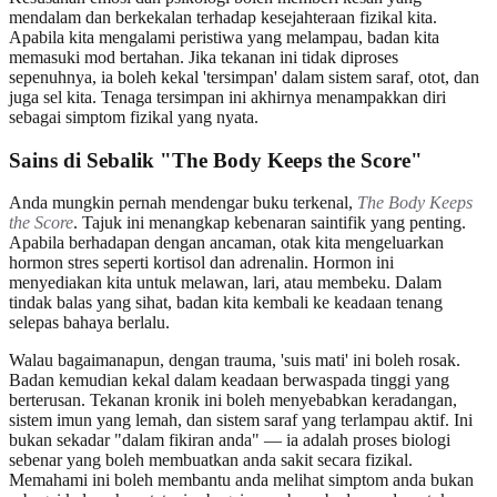
mendalam dan berkekalan terhadap kesejahteraan fizikal kita.
Apabila kita mengalami peristiwa yang melampau, badan kita
memasuki mod bertahan. Jika tekanan ini tidak diproses
sepenuhnya, ia boleh kekal 'tersimpan' dalam sistem saraf, otot, dan
juga sel kita. Tenaga tersimpan ini akhirnya menampakkan diri
sebagai simptom fizikal yang nyata.
Sains di Sebalik "The Body Keeps the Score"
Anda mungkin pernah mendengar buku terkenal,
The Body Keeps
the Score
. Tajuk ini menangkap kebenaran saintifik yang penting.
Apabila berhadapan dengan ancaman, otak kita mengeluarkan
hormon stres seperti kortisol dan adrenalin. Hormon ini
menyediakan kita untuk melawan, lari, atau membeku. Dalam
tindak balas yang sihat, badan kita kembali ke keadaan tenang
selepas bahaya berlalu.
Walau bagaimanapun, dengan trauma, 'suis mati' ini boleh rosak.
Badan kemudian kekal dalam keadaan berwaspada tinggi yang
berterusan. Tekanan kronik ini boleh menyebabkan keradangan,
sistem imun yang lemah, dan sistem saraf yang terlampau aktif. Ini
bukan sekadar "dalam fikiran anda" — ia adalah proses biologi
sebenar yang boleh membuatkan anda sakit secara fizikal.
Memahami ini boleh membantu anda melihat simptom anda bukan