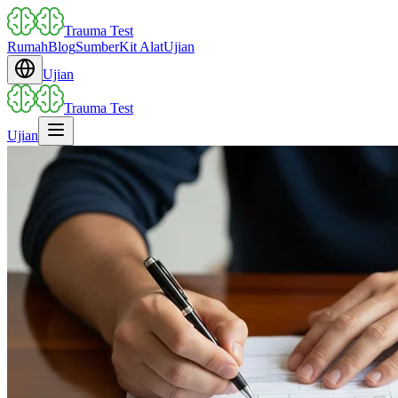
Trauma Test
Rumah
Blog
Sumber
Kit Alat
Ujian
Ujian
Trauma Test
Ujian