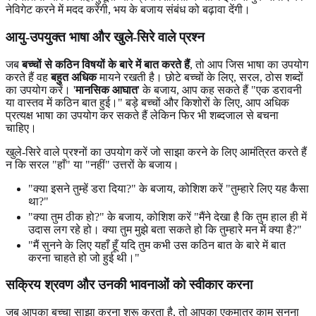
नेविगेट करने में मदद करेंगी, भय के बजाय संबंध को बढ़ावा देंगी।
आयु-उपयुक्त भाषा और खुले-सिरे वाले प्रश्न
जब
बच्चों से कठिन विषयों के बारे में बात करते हैं
, तो आप जिस भाषा का उपयोग
करते हैं वह
बहुत अधिक
मायने रखती है। छोटे बच्चों के लिए, सरल, ठोस शब्दों
का उपयोग करें। '
मानसिक आघात
' के बजाय, आप कह सकते हैं "एक डरावनी
या वास्तव में कठिन बात हुई।" बड़े बच्चों और किशोरों के लिए, आप अधिक
प्रत्यक्ष भाषा का उपयोग कर सकते हैं लेकिन फिर भी शब्दजाल से बचना
चाहिए।
खुले-सिरे वाले प्रश्नों का उपयोग करें जो साझा करने के लिए आमंत्रित करते हैं
न कि सरल "हाँ" या "नहीं" उत्तरों के बजाय।
"क्या इसने तुम्हें डरा दिया?" के बजाय, कोशिश करें "तुम्हारे लिए यह कैसा
था?"
"क्या तुम ठीक हो?" के बजाय, कोशिश करें "मैंने देखा है कि तुम हाल ही में
उदास लग रहे हो। क्या तुम मुझे बता सकते हो कि तुम्हारे मन में क्या है?"
"मैं सुनने के लिए यहाँ हूँ यदि तुम कभी उस कठिन बात के बारे में बात
करना चाहते हो जो हुई थी।"
सक्रिय श्रवण और उनकी भावनाओं को स्वीकार करना
जब आपका बच्चा साझा करना शुरू करता है, तो आपका एकमात्र काम सुनना