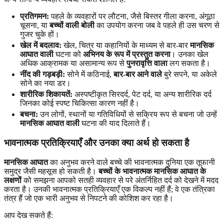
प्रतिगमन:
पहले के व्यवहारों पर लौटना, जैसे बिस्तर गीला करना, अंगूठा
चूसना, या
बच्चों वाली बोली
का उपयोग करना जब वे पहले ही उस चरण से
गुजर चुके हों।
खेल में बदलाव:
खेल, चित्र या कहानियों के माध्यम से बार-बार
मानसिक
आघात वाली
घटना को
अभिनय के रूप में प्रस्तुत करना
। उनका खेल
अधिक आक्रामक या असामान्य रूप से
पुनरावृत्ति वाला
लग सकता है।
नींद की गड़बड़ी:
सोने में कठिनाई,
बार-बार आने वाले
बुरे सपने, या अकेले
सोने का नया डर।
शारीरिक शिकायतें:
अस्पष्टीकृत सिरदर्द, पेट दर्द, या अन्य शारीरिक दर्द
जिनका कोई स्पष्ट चिकित्सा कारण नहीं है।
बचना:
उन लोगों, स्थानों या गतिविधियों से सक्रिय रूप से बचना जो उन्हें
मानसिक आघात वाली
घटना की याद दिलाते हैं।
भावनात्मक प्रतिक्रियाएँ और उनका क्या अर्थ हो सकता है
मानसिक आघात
का अनुभव करने वाले बच्चे की भावनात्मक दुनिया एक तूफानी
समुद्र जैसी महसूस हो सकती है।
बच्चों के भावनात्मक मानसिक आघात के
लक्षणों
को समझना आपको सतही व्यवहार से परे अंतर्निहित दर्द को देखने में मदद
करता है। उनकी भावनात्मक प्रतिक्रियाएँ एक विकल्प नहीं हैं; वे एक तंत्रिका
तंत्र हैं जो एक भारी अनुभव से निपटने की कोशिश कर रहा है।
आप देख सकते हैं: