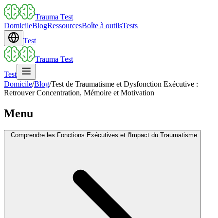
Trauma Test
Domicile
Blog
Ressources
Boîte à outils
Tests
Test
Trauma Test
Test
Domicile
/
Blog
/
Test de Traumatisme et Dysfonction Exécutive :
Retrouver Concentration, Mémoire et Motivation
Menu
Comprendre les Fonctions Exécutives et l'Impact du Traumatisme