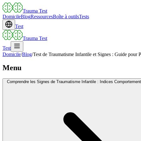
Trauma Test
Domicile
Blog
Ressources
Boîte à outils
Tests
Test
Trauma Test
Test
Domicile
/
Blog
/
Test de Traumatisme Infantile et Signes : Guide pour P
Menu
Comprendre les Signes de Traumatisme Infantile : Indices Comportemen