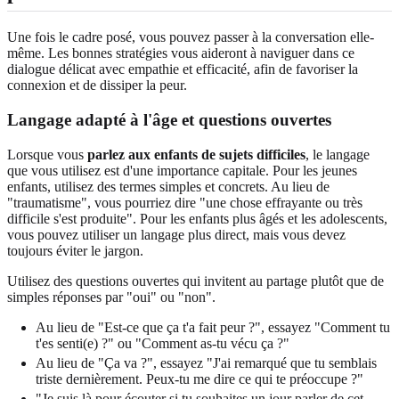
Une fois le cadre posé, vous pouvez passer à la conversation elle-
même. Les bonnes stratégies vous aideront à naviguer dans ce
dialogue délicat avec empathie et efficacité, afin de favoriser la
connexion et de dissiper la peur.
Langage adapté à l'âge et questions ouvertes
Lorsque vous
parlez aux enfants de sujets difficiles
, le langage
que vous utilisez est d'une importance capitale. Pour les jeunes
enfants, utilisez des termes simples et concrets. Au lieu de
"traumatisme", vous pourriez dire "une chose effrayante ou très
difficile s'est produite". Pour les enfants plus âgés et les adolescents,
vous pouvez utiliser un langage plus direct, mais vous devez
toujours éviter le jargon.
Utilisez des questions ouvertes qui invitent au partage plutôt que de
simples réponses par "oui" ou "non".
Au lieu de "Est-ce que ça t'a fait peur ?", essayez "Comment tu
t'es senti(e) ?" ou "Comment as-tu vécu ça ?"
Au lieu de "Ça va ?", essayez "J'ai remarqué que tu semblais
triste dernièrement. Peux-tu me dire ce qui te préoccupe ?"
"Je suis là pour écouter si tu souhaites un jour parler de cet