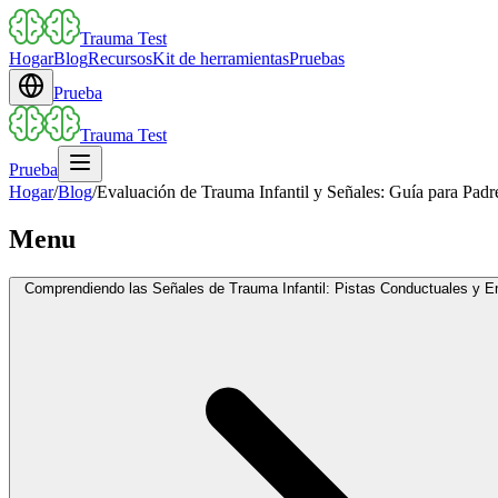
Trauma Test
Hogar
Blog
Recursos
Kit de herramientas
Pruebas
Prueba
Trauma Test
Prueba
Hogar
/
Blog
/
Evaluación de Trauma Infantil y Señales: Guía para Padr
Menu
Comprendiendo las Señales de Trauma Infantil: Pistas Conductuales y 