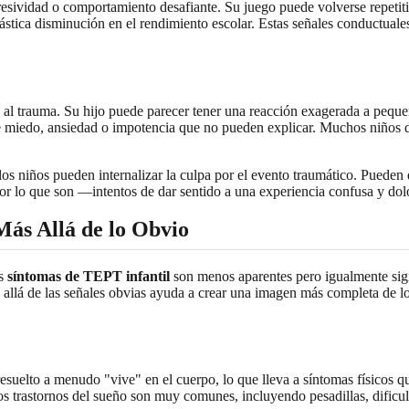
gresividad o comportamiento desafiante. Su juego puede volverse repetit
ástica disminución en el rendimiento escolar. Estas señales conductual
al trauma. Su hijo puede parecer tener una reacción exagerada a pequeño
 miedo, ansiedad o impotencia que no pueden explicar. Muchos niños desa
s niños pueden internalizar la culpa por el evento traumático. Pueden 
 lo que son —intentos de dar sentido a una experiencia confusa y dolo
ás Allá de lo Obvio
os
síntomas de TEPT infantil
son menos aparentes pero igualmente sign
 allá de las señales obvias ayuda a crear una imagen más completa de lo
.
suelto a menudo "vive" en el cuerpo, lo que lleva a síntomas físicos q
os trastornos del sueño son muy comunes, incluyendo pesadillas, dificul