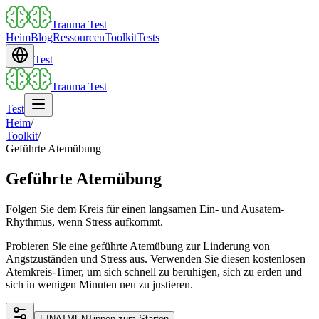
Trauma Test
Heim
Blog
Ressourcen
Toolkit
Tests
Test
Trauma Test
Test
Heim
/
Toolkit
/
Geführte Atemübung
Geführte Atemübung
Folgen Sie dem Kreis für einen langsamen Ein- und Ausatem-
Rhythmus, wenn Stress aufkommt.
Probieren Sie eine geführte Atemübung zur Linderung von
Angstzuständen und Stress aus. Verwenden Sie diesen kostenlosen
Atemkreis-Timer, um sich schnell zu beruhigen, sich zu erden und
sich in wenigen Minuten neu zu justieren.
EINATMEN
Tippen zum Starten