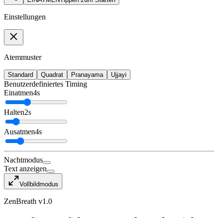
Einstellungen
Atemmuster
Standard
Quadrat
Pranayama
Ujjayi
Benutzerdefiniertes Timing
Einatmen
4
s
Halten
2
s
Ausatmen
4
s
Nachtmodus
Text anzeigen
Vollbildmodus
ZenBreath v1.0