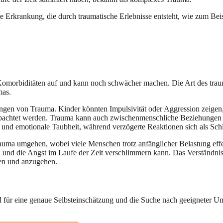
e Erkrankung, die durch traumatische Erlebnisse entsteht, wie zum Beis
orbiditäten auf und kann noch schwächer machen. Die Art des traumat
mas.
ungen von Trauma. Kinder könnten Impulsivität oder Aggression zeige
obachtet werden. Trauma kann auch zwischenmenschliche Beziehungen s
und emotionale Taubheit, während verzögerte Reaktionen sich als Sch
rauma umgehen, wobei viele Menschen trotz anfänglicher Belastung eff
 und die Angst im Laufe der Zeit verschlimmern kann. Das Verständnis
en und anzugehen.
d für eine genaue Selbsteinschätzung und die Suche nach geeigneter Un