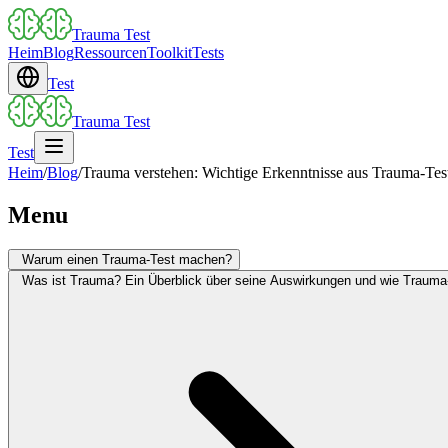
Trauma Test
Heim
Blog
Ressourcen
Toolkit
Tests
Test
Trauma Test
Test
Heim
/
Blog
/
Trauma verstehen: Wichtige Erkenntnisse aus Trauma-Te
Menu
Warum einen Trauma-Test machen?
Was ist Trauma? Ein Überblick über seine Auswirkungen und wie Trauma-