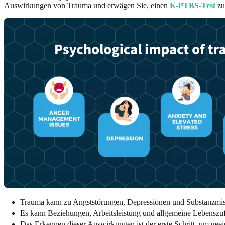
Auswirkungen von Trauma und erwägen Sie, einen
K-PTBS-Test
zu
Trauma kann zu Angststörungen, Depressionen und Substanzmis
Es kann Beziehungen, Arbeitsleistung und allgemeine Lebenszufr
Das Erkennen dieser Auswirkungen ist der erste Schritt, um gee