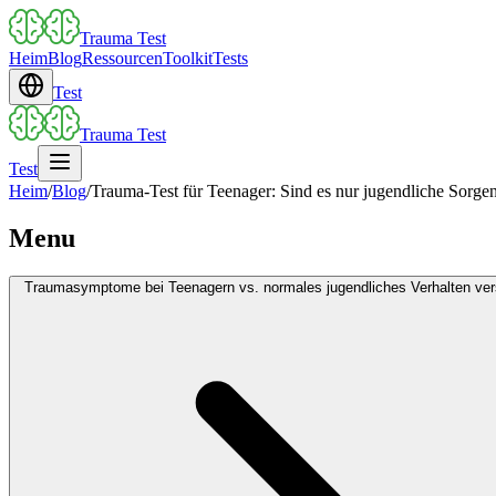
Trauma Test
Heim
Blog
Ressourcen
Toolkit
Tests
Test
Trauma Test
Test
Heim
/
Blog
/
Trauma-Test für Teenager: Sind es nur jugendliche Sorg
Menu
Traumasymptome bei Teenagern vs. normales jugendliches Verhalten ve