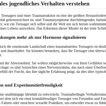
es jugendliches Verhalten verstehen
Teenagers und einer Traumareaktion ist eine der größten Herausforde
ität gekennzeichnet ist, sind Traumasymptome durchdringender, hartnäc
er, wie ein Teenager sich selbst und die Welt um sich herum wahrnimm
eines Lebens auswirken. Das Erkennen dieser Muster ist der erste Schri
ungen mehr als nur Hormone signalisieren
ch die emotionale Landschaft eines traumatisierten Teenagers ist deut
und dauerhafter. Sie könnten bemerken, dass Ihr Teenager eine überwälti
t.
and der Abwesenheit. Sie wirken möglicherweise von ihren Gefühlen ode
ge; es sind Anzeichen eines Nervensystems, das nach einer Überforder
ühl der Furcht, das ihre tägliche Erfahrung prägt, da dies über typisc
ion und Experimentierfreudigkeit
eine unabhängige Identität zu entwickeln. Traumabedingte Verhaltensän
bei dem sich ein einst kontaktfreudiger Teenager von Freunden und Famil
 Fahren oder unsichere sexuelle Praktiken, um entweder etwas zu fühl