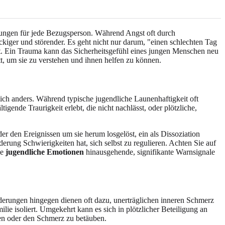
rungen für jede Bezugsperson. Während Angst oft durch
kiger und störender. Es geht nicht nur darum, "einen schlechten Tag
t. Ein Trauma kann das Sicherheitsgefühl eines jungen Menschen neu
tt, um sie zu verstehen und ihnen helfen zu können.
lich anders. Während typische jugendliche Launenhaftigkeit oft
gende Traurigkeit erlebt, die nicht nachlässt, oder plötzliche,
r den Ereignissen um sie herum losgelöst, ein als Dissoziation
ung Schwierigkeiten hat, sich selbst zu regulieren. Achten Sie auf
he
jugendliche Emotionen
hinausgehende, signifikante Warnsignale
derungen hingegen dienen oft dazu, unerträglichen inneren Schmerz
ie isoliert. Umgekehrt kann es sich in plötzlicher Beteiligung an
en oder den Schmerz zu betäuben.