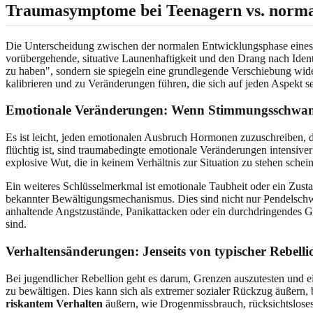
Traumasymptome bei Teenagern vs. normal
Die Unterscheidung zwischen der normalen Entwicklungsphase eines 
vorübergehende, situative Launenhaftigkeit und den Drang nach Ident
zu haben", sondern sie spiegeln eine grundlegende Verschiebung wid
kalibrieren und zu Veränderungen führen, die sich auf jeden Aspekt s
Emotionale Veränderungen: Wenn Stimmungsschwank
Es ist leicht, jeden emotionalen Ausbruch Hormonen zuzuschreiben, do
flüchtig ist, sind traumabedingte emotionale Veränderungen intensiver 
explosive Wut, die in keinem Verhältnis zur Situation zu stehen schein
Ein weiteres Schlüsselmerkmal ist emotionale Taubheit oder ein Zust
bekannter Bewältigungsmechanismus. Dies sind nicht nur Pendelschwün
anhaltende Angstzustände, Panikattacken oder ein durchdringendes Gef
sind.
Verhaltensänderungen: Jenseits von typischer Rebell
Bei jugendlicher Rebellion geht es darum, Grenzen auszutesten und 
zu bewältigen. Dies kann sich als extremer sozialer Rückzug äußern, 
riskantem Verhalten
äußern, wie Drogenmissbrauch, rücksichtsloses