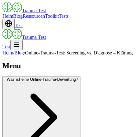
Trauma Test
Heim
Blog
Ressourcen
Toolkit
Tests
Test
Trauma Test
Test
Heim
/
Blog
/
Online-Trauma-Test: Screening vs. Diagnose – Klärung
Menu
Was ist eine Online-Trauma-Bewertung?