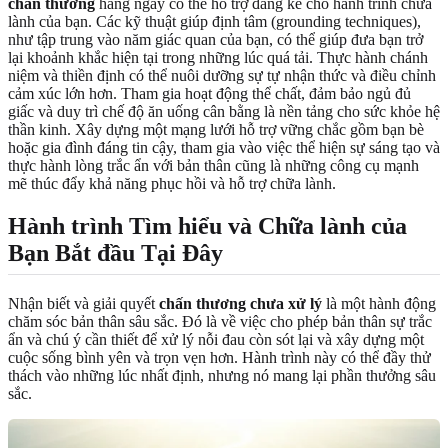
chấn thương
hàng ngày có thể hỗ trợ đáng kể cho hành trình chữa
lành của bạn. Các kỹ thuật giúp định tâm (grounding techniques),
như tập trung vào năm giác quan của bạn, có thể giúp đưa bạn trở
lại khoảnh khắc hiện tại trong những lúc quá tải. Thực hành chánh
niệm và thiền định có thể nuôi dưỡng sự tự nhận thức và điều chỉnh
cảm xúc lớn hơn. Tham gia hoạt động thể chất, đảm bảo ngủ đủ
giấc và duy trì chế độ ăn uống cân bằng là nền tảng cho sức khỏe hệ
thần kinh. Xây dựng một mạng lưới hỗ trợ vững chắc gồm bạn bè
hoặc gia đình đáng tin cậy, tham gia vào việc thể hiện sự sáng tạo và
thực hành lòng trắc ẩn với bản thân cũng là những công cụ mạnh
mẽ thúc đẩy khả năng phục hồi và hỗ trợ chữa lành.
Hành trình Tìm hiểu và Chữa lành của
Bạn Bắt đầu Tại Đây
Nhận biết và giải quyết
chấn thương chưa xử lý
là một hành động
chăm sóc bản thân sâu sắc. Đó là về việc cho phép bản thân sự trắc
ẩn và chú ý cần thiết để xử lý nỗi đau còn sót lại và xây dựng một
cuộc sống bình yên và trọn vẹn hơn. Hành trình này có thể đầy thử
thách vào những lúc nhất định, nhưng nó mang lại phần thưởng sâu
sắc.