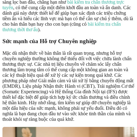
sàng lọc ban đầu, chẳng hạn như
bài kiểm tra chấn thương trực
tuyến
, có thể cung cấp một điểm khởi đầu an toàn và ẩn danh. Các
đánh giá này được thiết kế để giúp bạn xác định các triệu chứng
tiềm ẩn và hiểu các lĩnh vực mà bạn có thể cần sự chú ý thêm, dù là
cho bản thân bạn hay cho con bạn (cũng có
bài kiểm tra chấn
thương thời thơ ấu
).
Sức mạnh của Hỗ trợ Chuyên nghiệp
Mặc dù nhận thức về bản thân là rất quan trọng, nhưng hỗ trợ
chuyên nghiệp thường không thể thiếu đối với việc chữa lành chấn
thương thực sự. Các nhà trị liệu chuyên về chăm sóc lấy chấn
thương làm trọng tâm có thể cung cấp một không gian an toàn và
các kỹ thuật hiệu quả để xử lý các sự kiện trong quá khứ. Các
phương pháp như Giải mẫn cảm và tái xử lý bằng chuyển động mắt
(EMDR), Liệu pháp Nhận thức Hành vi (CBT), Trải nghiệm Cơ thể
(Somatic Experiencing) và Hệ thống Gia đình Nội tại (IFS) được
thiết kế đặc biệt để giúp tích hợp ký ức chấn thương và điều chỉnh
hệ thần kinh. Hãy nhớ rằng, tìm kiếm sự giúp đỡ chuyên nghiệp là
một dấu hiệu của sức mạnh, không phải sự yếu đuối. Điều đó có
nghĩa là bạn đang chọn đầu tư vào sức khỏe tinh thần của mình và
thoát khỏi sự ràng buộc của quá khứ.