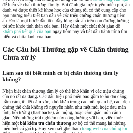
để hiểu về chấn thương tâm lý. Bài đánh giá trực tuyến miễn phí, ẩn
danh và được thiết kế khoa học của chúng tôi có thể cung cấp cho
bạn những hiểu biết ban đầu về các triệu chứng chấn thương tiềm
ẩn. Đó là một bước đầu tiên đầy lòng trắc ẩn trên con đường hướng
tới sức khỏe tinh thần của bạn. Hãy dành một chút thời gian để
khám phá kết quả của bạn
ngay hôm nay và bắt đầu hành trình tìm
hiểu và chữa lành của bạn.
Các Câu hỏi Thường gặp về Chấn thương
Chưa xử lý
Làm sao tôi biết mình có bị chấn thương tâm lý
không?
Nhận biết chấn thương tâm lý có thể khó khăn vì các triệu chứng
của nó rất đa dạng. Các dấu hiệu phổ biến bao gồm lo âu dai dẳng,
trầm cảm, tê liệt cảm xúc, khó khăn trong các mối quan hệ, các triệu
chứng thể chất không rõ nguyên nhân như mệt mỏi hoặc đau mãn
tính, hồi tưởng (flashbacks), ác mộng, hoặc cảm giác luôn cảnh
giác. Nếu những trải nghiệm này cộng hưởng với bạn, việc thực
hiện một
bài kiểm tra chấn thương
sơ bộ có thể mang lại những
hiểu biết có giá trị. Hãy xem xét ghé thăm
trang web của chúng tôi