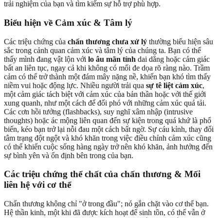
trải nghiệm của bạn và tìm kiếm sự hỗ trợ phù hợp.
Biểu hiện về Cảm xúc & Tâm lý
Các triệu chứng của
chấn thương chưa xử lý
thường biểu hiện sâu
sắc trong cảnh quan cảm xúc và tâm lý của chúng ta. Bạn có thể
thấy mình đang vật lộn với
lo âu mãn tính
dai dẳng hoặc cảm giác
bất an liên tục, ngay cả khi không có mối đe dọa rõ ràng nào. Trầm
cảm có thể trở thành một đám mây nặng nề, khiến bạn khó tìm thấy
niềm vui hoặc động lực. Nhiều người trải qua
sự tê liệt cảm xúc
,
một cảm giác tách biệt với cảm xúc của bản thân hoặc với thế giới
xung quanh, như một cách để đối phó với những cảm xúc quá tải.
Các cơn hồi tưởng (flashbacks), suy nghĩ xâm nhập (intrusive
thoughts) hoặc ác mộng liên quan đến sự kiện trong quá khứ là phổ
biến, kéo bạn trở lại nỗi đau một cách bất ngờ. Sự cáu kỉnh, thay đổi
tâm trạng đột ngột và khó khăn trong việc điều chỉnh cảm xúc cũng
có thể khiến cuộc sống hàng ngày trở nên khó khăn, ảnh hưởng đến
sự bình yên và ổn định bên trong của bạn.
Các triệu chứng thể chất của chấn thương
& Mối
liên hệ với cơ thể
Chấn thương không chỉ "ở trong đầu"; nó gắn chặt vào cơ thể bạn.
Hệ thần kinh, một khi đã được kích hoạt để sinh tồn, có thể vẫn ở