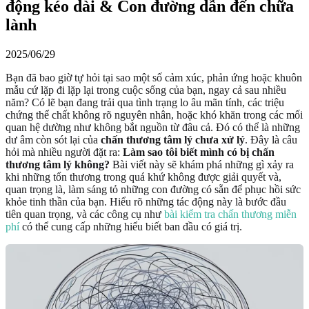
động kéo dài & Con đường dẫn đến chữa
lành
2025/06/29
Bạn đã bao giờ tự hỏi tại sao một số cảm xúc, phản ứng hoặc khuôn
mẫu cứ lặp đi lặp lại trong cuộc sống của bạn, ngay cả sau nhiều
năm? Có lẽ bạn đang trải qua tình trạng lo âu mãn tính, các triệu
chứng thể chất không rõ nguyên nhân, hoặc khó khăn trong các mối
quan hệ dường như không bắt nguồn từ đâu cả. Đó có thể là những
dư âm còn sót lại của
chấn thương tâm lý chưa xử lý
. Đây là câu
hỏi mà nhiều người đặt ra:
Làm sao tôi biết mình có bị chấn
thương tâm lý không?
Bài viết này sẽ khám phá những gì xảy ra
khi những tổn thương trong quá khứ không được giải quyết và,
quan trọng là, làm sáng tỏ những con đường có sẵn để phục hồi sức
khỏe tinh thần của bạn. Hiểu rõ những tác động này là bước đầu
tiên quan trọng, và các công cụ như
bài kiểm tra chấn thương miễn
phí
có thể cung cấp những hiểu biết ban đầu có giá trị.