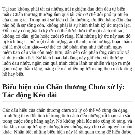
Tại sao không phải tất cả những trải nghiệm đau đớn đều tự biến
mất? Chấn thương thường làm quá tải các cơ chế đối phó tự nhiên
của chúng ta. Trong một sự kiện chấn thương, ưu tiên hàng đầu của
não bộ là sự sống còn, không phải là sự hình thành ký ức mạch lạc.
Điều này có nghĩa là ký ức có thể được lưu trữ một cách rời rạc,
không có đầu, giữa hoặc cuối rõ ràng. Khi những ký ức này sau đó
bị kích hoạt—bởi một cảnh tượng, âm thanh, mùi hương, hoặc thậm
chí là một cảm giác—cơ thể có thể phản ứng như thể mối nguy
hiểm ban đầu vẫn còn hiện hữu, dẫn đến các phản ứng cảm xúc và
sinh lý mãnh liệt. Sự kích hoạt dai dẳng này giữ cho vết thương
luôn đau nhức, ngăn cản quá trình chữa lành tự nhiên và tạo ra một
gánh nặng thầm lặng, nặng nề mà nhiều người mang theo mà không
hề hay biết.
Biểu hiện của Chấn thương Chưa xử lý
:
Tác động Kéo dài
Các dấu hiệu của chấn thương chưa xử lý có thể vô cùng đa dạng,
từ những thay đổi tinh tế trong tính cách đến những rối loạn sâu sắc
trong cuộc sống hàng ngày. Nó không phải lúc nào cũng rõ ràng, và
đôi khi, mọi người quy những triệu chứng này cho các nguyên nhân
khác. Nhận biết những biểu hiện này là rất quan trọng để hiểu được