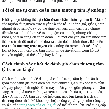
để thực hiện một bài đánh giá miễn phí, bảo mật.
Tôi có thể tự chẩn đoán chấn thương tâm lý không?
Không, bạn không thể
tự chẩn đoán chấn thương tâm lý
. Mặc dù
các nguồn tài nguyên trực tuyến và các bài tự đánh giá, giống như
những gì có sẵn ở đây, có thể giúp bạn xác định các triệu chứng
tiềm ẩn và hiểu rõ hơn về trải nghiệm của mình, nhưng chúng
không phải là công cụ chẩn đoán. Chỉ một chuyên gia sức khỏe tâm
thần có trình độ mới có thể đưa ra chẩn đoán chính thức.
Bài kiểm
tra chấn thương trực tuyến
của chúng tôi được thiết kế để sàng
lọc sơ bộ, cung cấp cho bạn thông tin để quyết định xem hỗ trợ
chuyên nghiệp có thể có lợi hay không.
Cách chính xác nhất để đánh giá chấn thương tâm
lý tiềm ẩn là gì?
Cách chính xác nhất để đánh giá chấn thương tâm lý tiềm ẩn bao
gồm một đánh giá toàn diện bởi một chuyên gia sức khỏe tâm thần
có giấy phép hành nghề. Điều này thường bao gồm phỏng vấn lâm
sàng, đánh giá triệu chứng và xem xét lịch sử của bạn. Tuy nhiên,
đối với một bước ban đầu, dễ tiếp cận, một
bài kiểm tra chấn
thương
được thiết kế khoa học hoặc công cụ sàng lọc như công cụ
có sẵn trên
trang web của chúng tôi
có thể rất hữu ích. Nó cung cấp