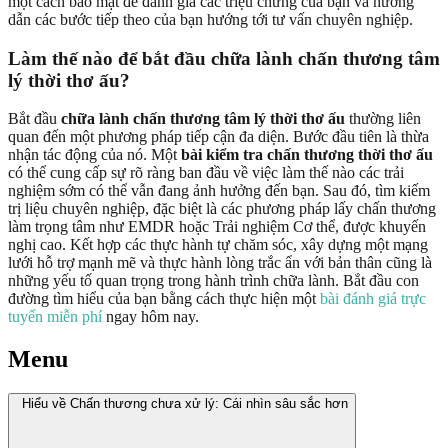
một cách bảo mật để đánh giá các triệu chứng của bạn và hướng
dẫn các bước tiếp theo của bạn hướng tới tư vấn chuyên nghiệp.
Làm thế nào để bắt đầu chữa lành chấn thương tâm
lý thời thơ ấu?
Bắt đầu
chữa lành chấn thương tâm lý thời thơ ấu
thường liên
quan đến một phương pháp tiếp cận đa diện. Bước đầu tiên là thừa
nhận tác động của nó. Một
bài kiểm tra chấn thương thời thơ ấu
có thể cung cấp sự rõ ràng ban đầu về việc làm thế nào các trải
nghiệm sớm có thể vẫn đang ảnh hưởng đến bạn. Sau đó, tìm kiếm
trị liệu chuyên nghiệp, đặc biệt là các phương pháp lấy chấn thương
làm trọng tâm như EMDR hoặc Trải nghiệm Cơ thể, được khuyến
nghị cao. Kết hợp các thực hành tự chăm sóc, xây dựng một mạng
lưới hỗ trợ mạnh mẽ và thực hành lòng trắc ẩn với bản thân cũng là
những yếu tố quan trọng trong hành trình chữa lành. Bắt đầu con
đường tìm hiểu của bạn bằng cách thực hiện một
bài đánh giá trực
tuyến miễn phí
ngay hôm nay.
Menu
Hiểu về Chấn thương chưa xử lý: Cái nhìn sâu sắc hơn