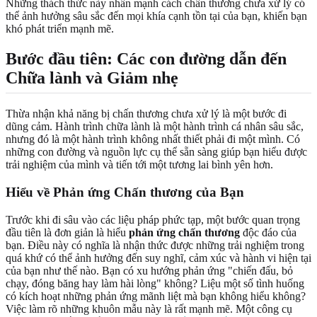
Những thách thức này nhấn mạnh cách chấn thương chưa xử lý có
thể ảnh hưởng sâu sắc đến mọi khía cạnh tồn tại của bạn, khiến bạn
khó phát triển mạnh mẽ.
Bước đầu tiên: Các con đường dẫn đến
Chữa lành và Giảm nhẹ
Thừa nhận khả năng bị chấn thương chưa xử lý là một bước đi
dũng cảm. Hành trình chữa lành là một hành trình cá nhân sâu sắc,
nhưng đó là một hành trình không nhất thiết phải đi một mình. Có
những con đường và nguồn lực cụ thể sẵn sàng giúp bạn hiểu được
trải nghiệm của mình và tiến tới một tương lai bình yên hơn.
Hiểu về Phản ứng Chấn thương của Bạn
Trước khi đi sâu vào các liệu pháp phức tạp, một bước quan trọng
đầu tiên là đơn giản là hiểu
phản ứng chấn thương
độc đáo của
bạn. Điều này có nghĩa là nhận thức được những trải nghiệm trong
quá khứ có thể ảnh hưởng đến suy nghĩ, cảm xúc và hành vi hiện tại
của bạn như thế nào. Bạn có xu hướng phản ứng "chiến đấu, bỏ
chạy, đóng băng hay làm hài lòng" không? Liệu một số tình huống
có kích hoạt những phản ứng mãnh liệt mà bạn không hiểu không?
Việc làm rõ những khuôn mẫu này là rất mạnh mẽ. Một công cụ