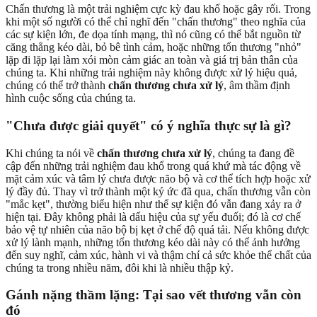
Chấn thương là một trải nghiệm cực kỳ đau khổ hoặc gây rối. Trong
khi một số người có thể chỉ nghĩ đến "chấn thương" theo nghĩa của
các sự kiện lớn, đe dọa tính mạng, thì nó cũng có thể bắt nguồn từ
căng thẳng kéo dài, bỏ bê tình cảm, hoặc những tổn thương "nhỏ"
lặp đi lặp lại làm xói mòn cảm giác an toàn và giá trị bản thân của
chúng ta. Khi những trải nghiệm này không được xử lý hiệu quả,
chúng có thể trở thành
chấn thương chưa xử lý
, âm thầm định
hình cuộc sống của chúng ta.
"
Chưa được giải quyết
" có ý nghĩa thực sự là gì?
Khi chúng ta nói về
chấn thương chưa xử lý
, chúng ta đang đề
cập đến những trải nghiệm đau khổ trong quá khứ mà tác động về
mặt cảm xúc và tâm lý chưa được não bộ và cơ thể tích hợp hoặc xử
lý đầy đủ. Thay vì trở thành một ký ức đã qua, chấn thương vẫn còn
"mắc kẹt", thường biểu hiện như thể sự kiện đó vẫn đang xảy ra ở
hiện tại. Đây không phải là dấu hiệu của sự yếu đuối; đó là cơ chế
bảo vệ tự nhiên của não bộ bị kẹt ở chế độ quá tải. Nếu không được
xử lý lành mạnh, những tổn thương kéo dài này có thể ảnh hưởng
đến suy nghĩ, cảm xúc, hành vi và thậm chí cả sức khỏe thể chất của
chúng ta trong nhiều năm, đôi khi là nhiều thập kỷ.
Gánh nặng thầm lặng: Tại sao vết thương vẫn còn
đó