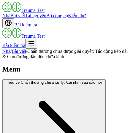
Trauma Test
Nhà
Bài viết
Tài nguyên
Bộ công cụ
Kiểm thử
Bài kiểm tra
Trauma Test
Bài kiểm tra
Nhà
/
Bài viết
/
Chấn thương chưa được giải quyết: Tác động kéo dài
& Con đường dẫn đến chữa lành
Menu
Hiểu về Chấn thương chưa xử lý: Cái nhìn sâu sắc hơn